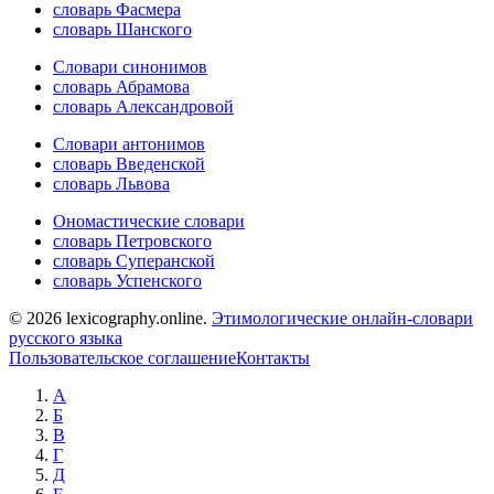
словарь Фасмера
словарь Шанского
Словари синонимов
словарь Абрамова
словарь Александровой
Словари антонимов
словарь Введенской
словарь Львова
Ономастические словари
словарь Петровского
словарь Суперанской
словарь Успенского
© 2026 lexicography.online.
Этимологические онлайн-словари
русского языка
Пользовательское соглашение
Контакты
А
Б
В
Г
Д