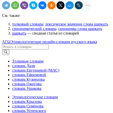
См. также:
толковый словарь
:
лексическое значение слова шаркать
синонимический словарь
:
синонимы слова шаркать
шаркать
— сводная статья из словарей
ΛΓΩ
Этимологические онлайн-словари русского языка
Толковые словари
словарь Даля
словарь Евгеньевой (МАС)
словарь Ефремовой
словарь Кузнецова
словарь Ожегова
словарь Ушакова
Этимологические словари
словарь Крылова
словарь Семёнова
словарь Успенского