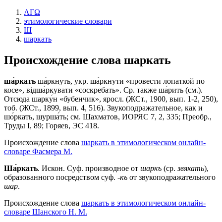
ΛΓΩ
этимологические словари
Ш
шаркать
Происхождение слова
шаркать
ша́ркать
ша́ркнуть, укр. ша́ркнути «провести лопаткой по
косе», вiдша́ркувати «соскребать». Ср. также ша́рить (см.).
Отсюда шарку́н «бубенчик», яросл. (ЖСт., 1900, вып. 1-2, 250),
тоб. (ЖСт., 1899, вып. 4, 516). Звукоподражательное, как и
шо́ркать, шурша́ть; см. Шахматов, ИОРЯС 7, 2, 335; Преобр.,
Труды I, 89; Горяев, ЭС 418.
Происхождение слова
шаркать в этимологическом онлайн-
словаре Фасмера М.
Ша́ркать
. Искон. Суф. производное от
шаркъ
(ср.
звякать
),
образованного посредством суф.
-къ
от звукоподражательного
шар
.
Происхождение слова
шаркать в этимологическом онлайн-
словаре Шанского Н. М.