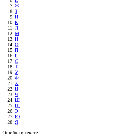
Е
Ж
З
И
К
Л
М
Н
О
П
Р
С
Т
У
Ф
Х
Ц
Ч
Ш
Щ
Э
Ю
Я
Ошибка в тексте