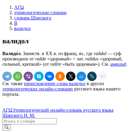
ΛΓΩ
этимологические словари
словарь Шанского
В
валидол
валидол
Валидо́л
. Заимств. в ХХ в. из франц. яз., где
validol
— суф.
производное от
valide
«здоровый» < лат.
validus
«здоровый,
сильный, крепкий» (от
valēre
«быть здоровым»). См.
инвалид
.
См. также
происхождение слова валидол
в других
этимологических онлайн-словарях
русского языка нашего
портала.
ΛΓΩ
Этимологический онлайн-словарь русского языка
Шанского Н. М.