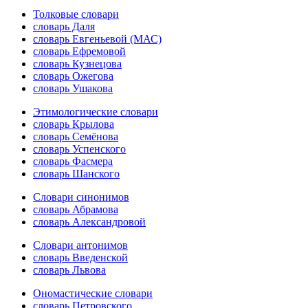
Толковые словари
словарь Даля
словарь Евгеньевой (МАС)
словарь Ефремовой
словарь Кузнецова
словарь Ожегова
словарь Ушакова
Этимологические словари
словарь Крылова
словарь Семёнова
словарь Успенского
словарь Фасмера
словарь Шанского
Словари синонимов
словарь Абрамова
словарь Александровой
Словари антонимов
словарь Введенской
словарь Львова
Ономастические словари
словарь Петровского