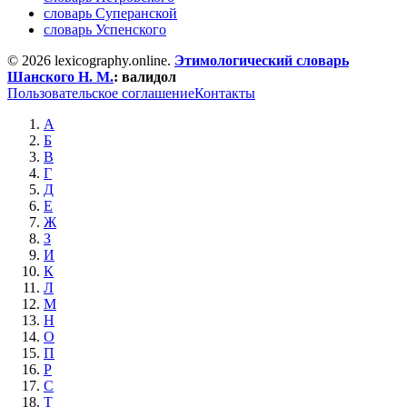
словарь Суперанской
словарь Успенского
© 2026 lexicography.online.
Этимологический словарь
Шанского Н. М.
:
валидол
Пользовательское соглашение
Контакты
А
Б
В
Г
Д
Е
Ж
З
И
К
Л
М
Н
О
П
Р
С
Т