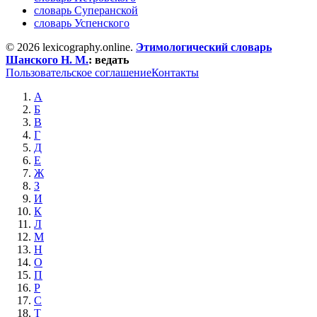
словарь Суперанской
словарь Успенского
© 2026 lexicography.online.
Этимологический словарь
Шанского Н. М.
:
ведать
Пользовательское соглашение
Контакты
А
Б
В
Г
Д
Е
Ж
З
И
К
Л
М
Н
О
П
Р
С
Т