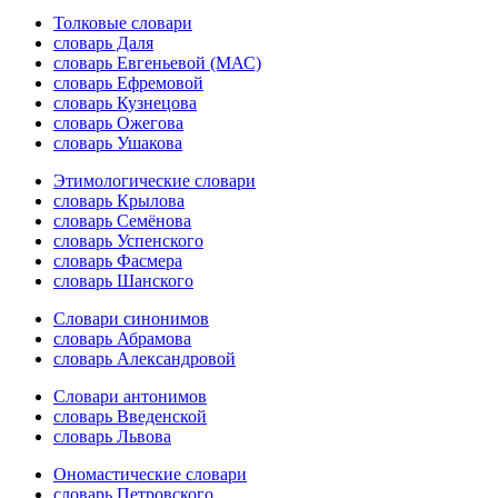
Толковые словари
словарь Даля
словарь Евгеньевой (МАС)
словарь Ефремовой
словарь Кузнецова
словарь Ожегова
словарь Ушакова
Этимологические словари
словарь Крылова
словарь Семёнова
словарь Успенского
словарь Фасмера
словарь Шанского
Словари синонимов
словарь Абрамова
словарь Александровой
Словари антонимов
словарь Введенской
словарь Львова
Ономастические словари
словарь Петровского