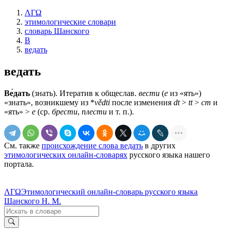
ΛΓΩ
этимологические словари
словарь Шанского
В
ведать
ведать
Ве́дать
(знать). Итератив к общеслав.
вести
(
е
из «ять»)
«знать», возникшему из *
vědti
после изменения
dt
>
tt
>
ст
и
«ять» >
е
(ср.
брести
,
плести
и т. п.).
См. также
происхождение слова ведать
в других
этимологических онлайн-словарях
русского языка нашего
портала.
ΛΓΩ
Этимологический онлайн-словарь русского языка
Шанского Н. М.