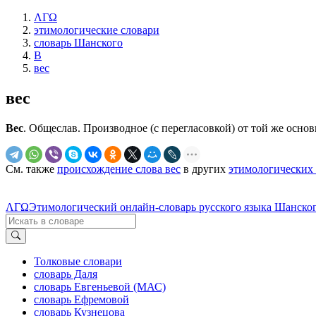
ΛΓΩ
этимологические словари
словарь Шанского
В
вес
вес
Вес
. Общеслав. Производное (с перегласовкой) от той же основ
См. также
происхождение слова вес
в других
этимологических 
ΛΓΩ
Этимологический онлайн-словарь русского языка Шанског
Толковые словари
словарь Даля
словарь Евгеньевой (МАС)
словарь Ефремовой
словарь Кузнецова