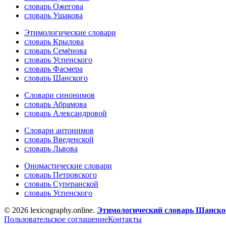
словарь Ожегова
словарь Ушакова
Этимологические словари
словарь Крылова
словарь Семёнова
словарь Успенского
словарь Фасмера
словарь Шанского
Словари синонимов
словарь Абрамова
словарь Александровой
Словари антонимов
словарь Введенской
словарь Львова
Ономастические словари
словарь Петровского
словарь Суперанской
словарь Успенского
© 2026 lexicography.online.
Этимологический словарь Шанског
Пользовательское соглашение
Контакты