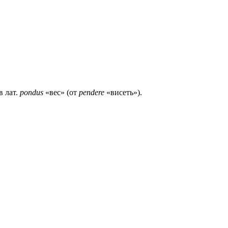
в лат.
pondus
«вес» (от
pendere
«висеть»).