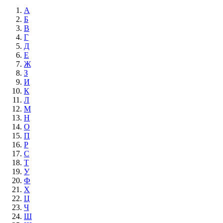
А
Б
В
Г
Д
Е
Ж
З
И
К
Л
М
Н
О
П
Р
С
Т
У
Ф
Х
Ц
Ч
Ш