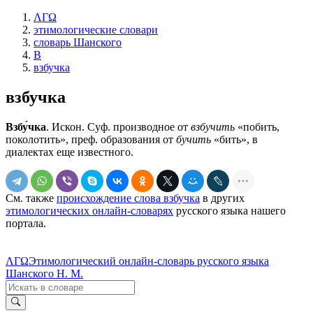
ΛΓΩ
этимологические словари
словарь Шанского
В
взбучка
взбучка
Взбу́чка
. Искон. Суф. производное от
взбучить
«побить,
поколотить», преф. образования от
бучить
«бить», в
диалектах еще известного.
См. также
происхождение слова взбучка
в других
этимологических онлайн-словарях
русского языка нашего
портала.
ΛΓΩ
Этимологический онлайн-словарь русского языка
Шанского Н. М.