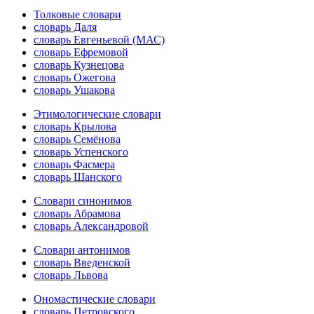
Толковые словари
словарь Даля
словарь Евгеньевой (МАС)
словарь Ефремовой
словарь Кузнецова
словарь Ожегова
словарь Ушакова
Этимологические словари
словарь Крылова
словарь Семёнова
словарь Успенского
словарь Фасмера
словарь Шанского
Словари синонимов
словарь Абрамова
словарь Александровой
Словари антонимов
словарь Введенской
словарь Львова
Ономастические словари
словарь Петровского