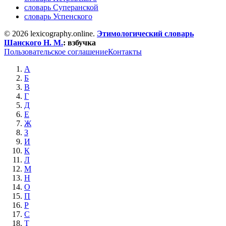
словарь Суперанской
словарь Успенского
© 2026 lexicography.online.
Этимологический словарь
Шанского Н. М.
:
взбучка
Пользовательское соглашение
Контакты
А
Б
В
Г
Д
Е
Ж
З
И
К
Л
М
Н
О
П
Р
С
Т