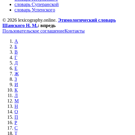
словарь Суперанской
словарь Успенского
© 2026 lexicography.online.
Этимологический словарь
Шанского Н. М.
:
впредь
Пользовательское соглашение
Контакты
А
Б
В
Г
Д
Е
Ж
З
И
К
Л
М
Н
О
П
Р
С
Т