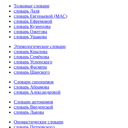
Толковые словари
словарь Даля
словарь Евгеньевой (МАС)
словарь Ефремовой
словарь Кузнецова
словарь Ожегова
словарь Ушакова
Этимологические словари
словарь Крылова
словарь Семёнова
словарь Успенского
словарь Фасмера
словарь Шанского
Словари синонимов
словарь Абрамова
словарь Александровой
Словари антонимов
словарь Введенской
словарь Львова
Ономастические словари
словарь Петровского