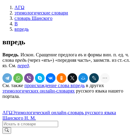
ΛΓΩ
этимологические словари
словарь Шанского
В
впредь
впредь
Впредь
. Искон. Сращение предлога
въ
и формы вин. п. ед. ч.
слова
предь
(через «ять») «передняя часть», заимств. из ст.-сл.
яз. См.
перед
.
См. также
происхождение слова впредь
в других
этимологических онлайн-словарях
русского языка нашего
портала.
ΛΓΩ
Этимологический онлайн-словарь русского языка
Шанского Н. М.