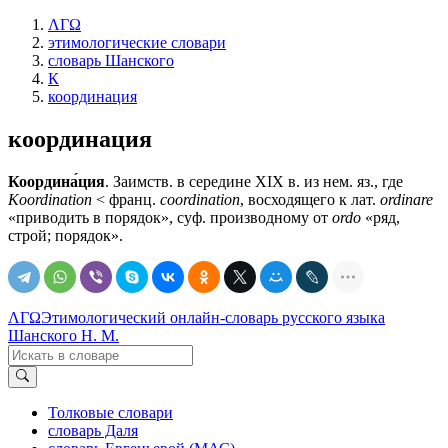
ΛΓΩ
этимологические словари
словарь Шанского
К
координация
координация
Координа́ция
. Заимств. в середине XIX в. из нем. яз., где
Koordination
< франц.
coordination
, восходящего к лат.
ordinare
«приводить в порядок», суф. производному от
ordo
«ряд,
строй; порядок».
ΛΓΩ
Этимологический онлайн-словарь русского языка
Шанского Н. М.
Толковые словари
словарь Даля