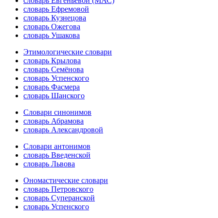
словарь Евгеньевой (МАС)
словарь Ефремовой
словарь Кузнецова
словарь Ожегова
словарь Ушакова
Этимологические словари
словарь Крылова
словарь Семёнова
словарь Успенского
словарь Фасмера
словарь Шанского
Словари синонимов
словарь Абрамова
словарь Александровой
Словари антонимов
словарь Введенской
словарь Львова
Ономастические словари
словарь Петровского
словарь Суперанской
словарь Успенского