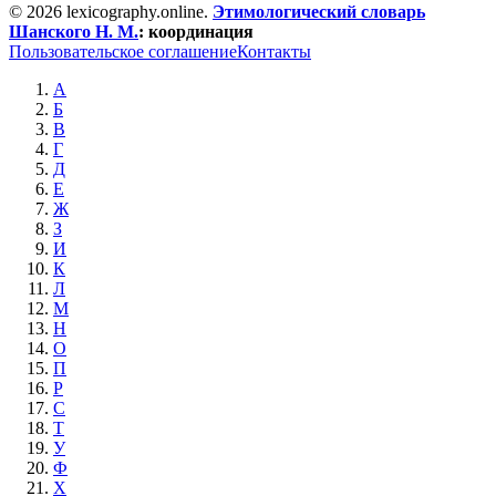
© 2026 lexicography.online.
Этимологический словарь
Шанского Н. М.
:
координация
Пользовательское соглашение
Контакты
А
Б
В
Г
Д
Е
Ж
З
И
К
Л
М
Н
О
П
Р
С
Т
У
Ф
Х