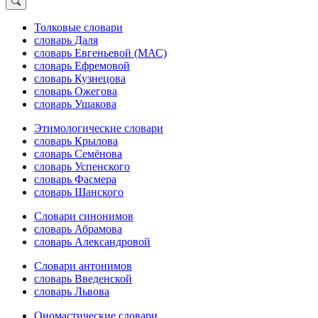
Толковые словари
словарь Даля
словарь Евгеньевой (МАС)
словарь Ефремовой
словарь Кузнецова
словарь Ожегова
словарь Ушакова
Этимологические словари
словарь Крылова
словарь Семёнова
словарь Успенского
словарь Фасмера
словарь Шанского
Словари синонимов
словарь Абрамова
словарь Александровой
Словари антонимов
словарь Введенской
словарь Львова
Ономастические словари