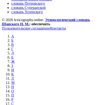
словарь Петровского
словарь Суперанской
словарь Успенского
© 2026 lexicography.online.
Этимологический словарь
Шанского Н. М.
:
обеспечить
Пользовательское соглашение
Контакты
А
Б
В
Г
Д
Е
Ж
З
И
К
Л
М
Н
О
П
Р
С