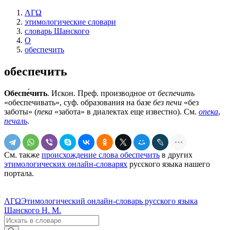
ΛΓΩ
этимологические словари
словарь Шанского
О
обеспечить
обеспечить
Обеспе́чить
. Искон. Преф. производное от
беспечить
«обеспечивать», суф. образования на базе
без печи
«без
заботы» (
пека
«забота» в диалектах еще известно). См.
опека
,
печаль
.
См. также
происхождение слова обеспечить
в других
этимологических онлайн-словарях
русского языка нашего
портала.
ΛΓΩ
Этимологический онлайн-словарь русского языка
Шанского Н. М.