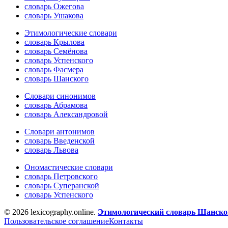
словарь Ожегова
словарь Ушакова
Этимологические словари
словарь Крылова
словарь Семёнова
словарь Успенского
словарь Фасмера
словарь Шанского
Словари синонимов
словарь Абрамова
словарь Александровой
Словари антонимов
словарь Введенской
словарь Львова
Ономастические словари
словарь Петровского
словарь Суперанской
словарь Успенского
© 2026 lexicography.online.
Этимологический словарь Шанског
Пользовательское соглашение
Контакты