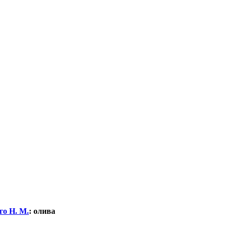
о Н. М.
:
олива