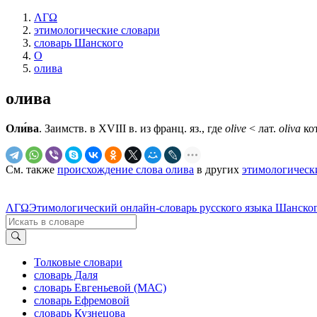
ΛΓΩ
этимологические словари
словарь Шанского
О
олива
олива
Оли́ва
. Заимств. в XVIII в. из франц. яз., где
olive
< лат.
oliva
кот
См. также
происхождение слова олива
в других
этимологическ
ΛΓΩ
Этимологический онлайн-словарь русского языка Шанског
Толковые словари
словарь Даля
словарь Евгеньевой (МАС)
словарь Ефремовой
словарь Кузнецова