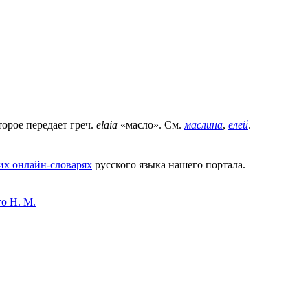
орое передает греч.
elaia
«масло». См.
маслина
,
елей
.
их онлайн-словарях
русского языка нашего портала.
о Н. М.