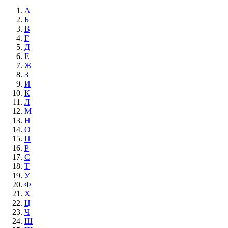
А
Б
В
Г
Д
Е
Ж
З
И
К
Л
М
Н
О
П
Р
С
Т
У
Ф
Х
Ц
Ч
Ш