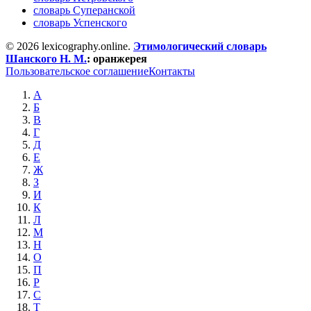
словарь Суперанской
словарь Успенского
© 2026 lexicography.online.
Этимологический словарь
Шанского Н. М.
:
оранжерея
Пользовательское соглашение
Контакты
А
Б
В
Г
Д
Е
Ж
З
И
К
Л
М
Н
О
П
Р
С
Т