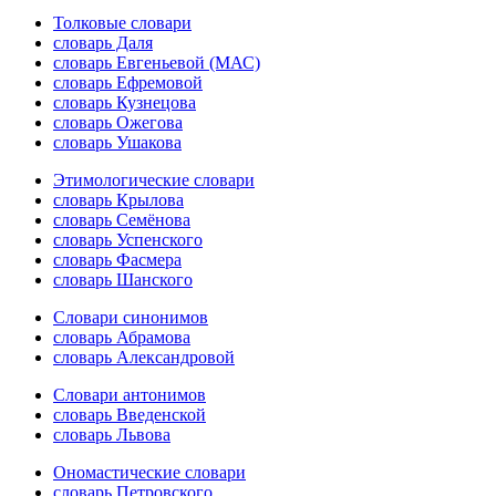
Толковые словари
словарь Даля
словарь Евгеньевой (МАС)
словарь Ефремовой
словарь Кузнецова
словарь Ожегова
словарь Ушакова
Этимологические словари
словарь Крылова
словарь Семёнова
словарь Успенского
словарь Фасмера
словарь Шанского
Словари синонимов
словарь Абрамова
словарь Александровой
Словари антонимов
словарь Введенской
словарь Львова
Ономастические словари
словарь Петровского