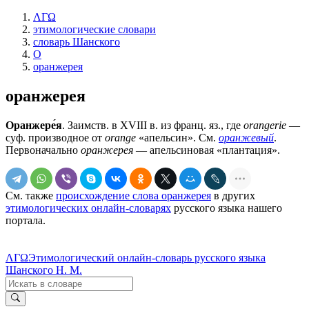
ΛΓΩ
этимологические словари
словарь Шанского
О
оранжерея
оранжерея
Оранжере́я
. Заимств. в XVIII в. из франц. яз., где
orangerie
—
суф. производное от
orange
«апельсин». См.
оранжевый
.
Первоначально
оранжерея
— апельсиновая «плантация».
См. также
происхождение слова оранжерея
в других
этимологических онлайн-словарях
русского языка нашего
портала.
ΛΓΩ
Этимологический онлайн-словарь русского языка
Шанского Н. М.