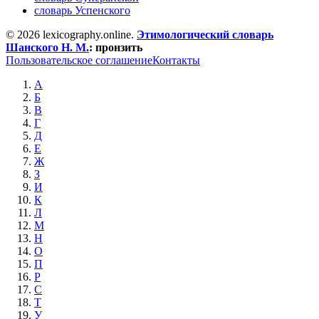
словарь Успенского
© 2026 lexicography.online.
Этимологический словарь
Шанского Н. М.
:
пронзить
Пользовательское соглашение
Контакты
А
Б
В
Г
Д
Е
Ж
З
И
К
Л
М
Н
О
П
Р
С
Т
У