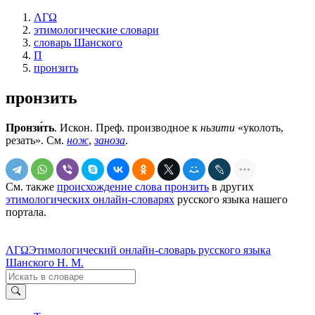
ΛΓΩ
этимологические словари
словарь Шанского
П
пронзить
пронзить
Пронзи́ть
. Искон. Преф. производное к
ньзити
«уколоть,
резать». См.
нож
,
заноза
.
См. также
происхождение слова пронзить
в других
этимологических онлайн-словарях
русского языка нашего
портала.
ΛΓΩ
Этимологический онлайн-словарь русского языка
Шанского Н. М.