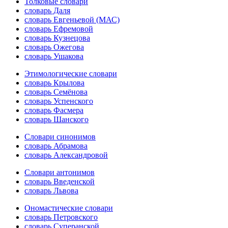
Толковые словари
словарь Даля
словарь Евгеньевой (МАС)
словарь Ефремовой
словарь Кузнецова
словарь Ожегова
словарь Ушакова
Этимологические словари
словарь Крылова
словарь Семёнова
словарь Успенского
словарь Фасмера
словарь Шанского
Словари синонимов
словарь Абрамова
словарь Александровой
Словари антонимов
словарь Введенской
словарь Львова
Ономастические словари
словарь Петровского
словарь Суперанской