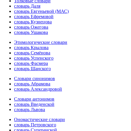
Толковые словари
словарь Даля
словарь Евгеньевой (МАС)
словарь Ефремовой
словарь Кузнецова
словарь Ожегова
словарь Ушакова
Этимологические словари
словарь Крылова
словарь Семёнова
словарь Успенского
словарь Фасмера
словарь Шанского
Словари синонимов
словарь Абрамова
словарь Александровой
Словари антонимов
словарь Введенской
словарь Львова
Ономастические словари
словарь Петровского
словарь Суперанской