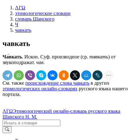
ΛΓΩ
этимологические словари
словарь Шанского
Ч
чавкать
чавкать
Ча́вкать
. Искон. Суф. производное (ср.
тявкать
) от
звукоподражат.
чав
.
См. также
происхождение слова чавкать
в других
этимологических онлайн-словарях
русского языка нашего
портала.
ΛΓΩ
Этимологический онлайн-словарь русского языка
Шанского Н. М.