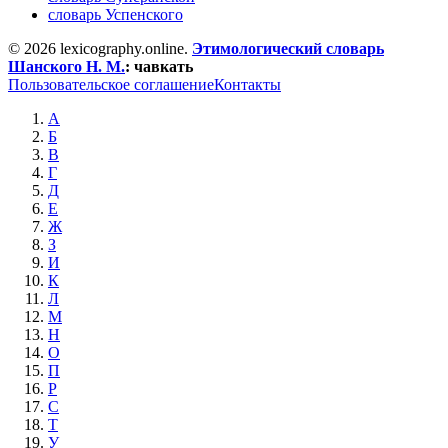
словарь Успенского
© 2026 lexicography.online.
Этимологический словарь
Шанского Н. М.
:
чавкать
Пользовательское соглашение
Контакты
А
Б
В
Г
Д
Е
Ж
З
И
К
Л
М
Н
О
П
Р
С
Т
У