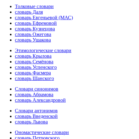
Толковые словари
словарь Даля
словарь Евгеньевой (МАС)
словарь Ефремовой
словарь Кузнецова
словарь Ожегова
словарь Ушакова
Этимологические словари
словарь Крылова
словарь Семёнова
словарь Успенского
словарь Фасмера
словарь Шанского
Словари синонимов
словарь Абрамова
словарь Александровой
Словари антонимов
словарь Введенской
словарь Львова
Ономастические словари
словарь Петровского