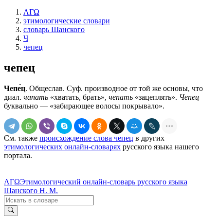
ΛΓΩ
этимологические словари
словарь Шанского
Ч
чепец
чепец
Чепе́ц
. Общеслав. Суф. производное от той же основы, что
диал.
чапать
«хватать, брать»,
чепать
«зацеплять».
Чепец
буквально — «забирающее волосы покрывало».
См. также
происхождение слова чепец
в других
этимологических онлайн-словарях
русского языка нашего
портала.
ΛΓΩ
Этимологический онлайн-словарь русского языка
Шанского Н. М.