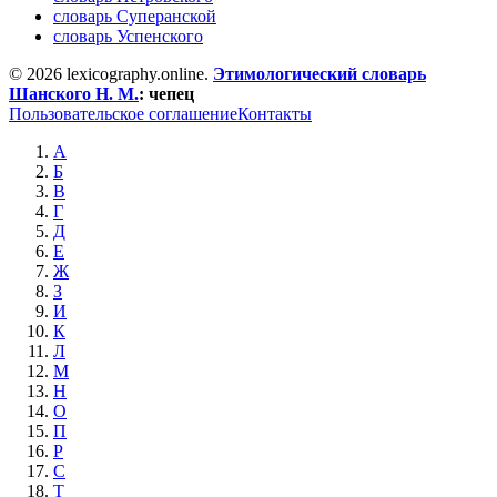
словарь Суперанской
словарь Успенского
© 2026 lexicography.online.
Этимологический словарь
Шанского Н. М.
:
чепец
Пользовательское соглашение
Контакты
А
Б
В
Г
Д
Е
Ж
З
И
К
Л
М
Н
О
П
Р
С
Т