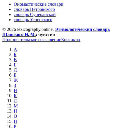
Ономастические словари
словарь Петровского
словарь Суперанской
словарь Успенского
© 2026 lexicography.online.
Этимологический словарь
Шанского Н. М.
:
чувство
Пользовательское соглашение
Контакты
А
Б
В
Г
Д
Е
Ж
З
И
К
Л
М
Н
О
П
Р