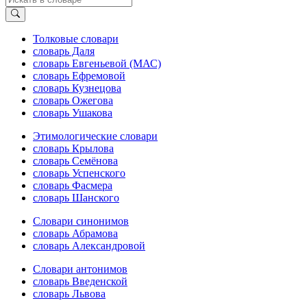
Толковые словари
словарь Даля
словарь Евгеньевой (МАС)
словарь Ефремовой
словарь Кузнецова
словарь Ожегова
словарь Ушакова
Этимологические словари
словарь Крылова
словарь Семёнова
словарь Успенского
словарь Фасмера
словарь Шанского
Словари синонимов
словарь Абрамова
словарь Александровой
Словари антонимов
словарь Введенской
словарь Львова