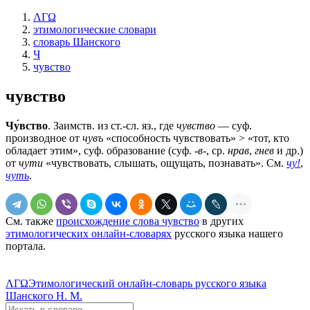
ΛΓΩ
этимологические словари
словарь Шанского
Ч
чувство
чувство
Чу́вство
. Заимств. из ст.-сл. яз., где
чувство
— суф.
производное от
чувъ
«способность чувствовать» > «тот, кто
обладает этим», суф. образование (суф.
-в-
, ср.
нрав
,
гнев
и др.)
от
чути
«чувствовать, слышать, ощущать, познавать». См.
чу!
,
чуть
.
См. также
происхождение слова чувство
в других
этимологических онлайн-словарях
русского языка нашего
портала.
ΛΓΩ
Этимологический онлайн-словарь русского языка
Шанского Н. М.