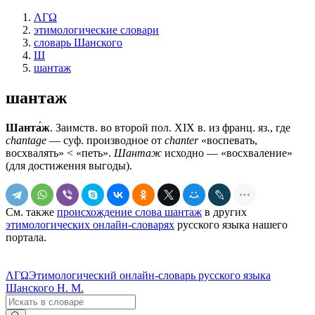
ΛΓΩ
этимологические словари
словарь Шанского
Ш
шантаж
шантаж
Шанта́ж
. Заимств. во второй пол. XIX в. из франц. яз., где
chantage
— суф. производное от
chanter
«воспевать,
вoсхвалять» < «петь».
Шантаж
исходно — «восхваление»
(для достижения выгоды).
См. также
происхождение слова шантаж
в других
этимологических онлайн-словарях
русского языка нашего
портала.
ΛΓΩ
Этимологический онлайн-словарь русского языка
Шанского Н. М.