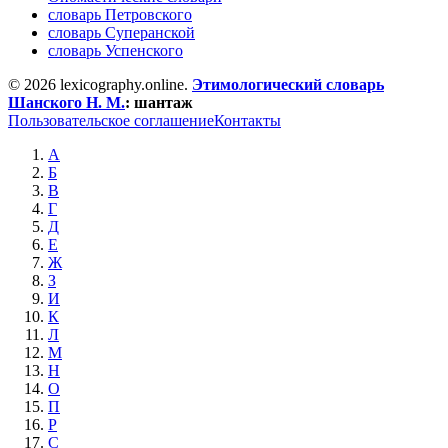
словарь Петровского
словарь Суперанской
словарь Успенского
© 2026 lexicography.online.
Этимологический словарь
Шанского Н. М.
:
шантаж
Пользовательское соглашение
Контакты
А
Б
В
Г
Д
Е
Ж
З
И
К
Л
М
Н
О
П
Р
С