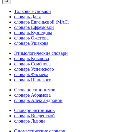
Толковые словари
словарь Даля
словарь Евгеньевой (МАС)
словарь Ефремовой
словарь Кузнецова
словарь Ожегова
словарь Ушакова
Этимологические словари
словарь Крылова
словарь Семёнова
словарь Успенского
словарь Фасмера
словарь Шанского
Словари синонимов
словарь Абрамова
словарь Александровой
Словари антонимов
словарь Введенской
словарь Львова
Ономастические словари