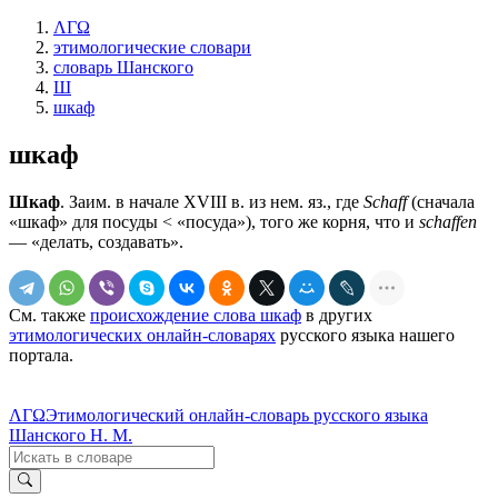
ΛΓΩ
этимологические словари
словарь Шанского
Ш
шкаф
шкаф
Шкаф
. Заим. в начале XVIII в. из нем. яз., где
Schaff
(сначала
«шкаф» для посуды < «посуда»), того же корня, что и
schaffen
— «делать, создавать».
См. также
происхождение слова шкаф
в других
этимологических онлайн-словарях
русского языка нашего
портала.
ΛΓΩ
Этимологический онлайн-словарь русского языка
Шанского Н. М.