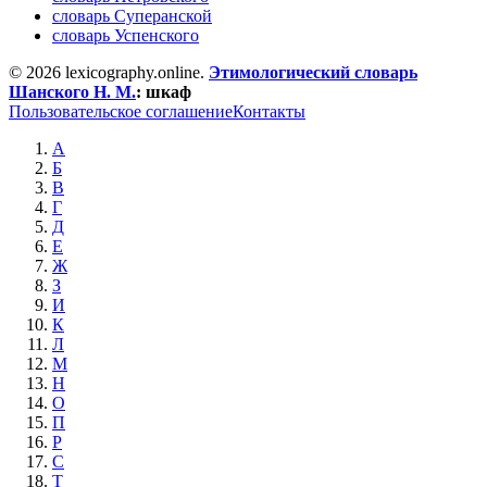
словарь Суперанской
словарь Успенского
© 2026 lexicography.online.
Этимологический словарь
Шанского Н. М.
:
шкаф
Пользовательское соглашение
Контакты
А
Б
В
Г
Д
Е
Ж
З
И
К
Л
М
Н
О
П
Р
С
Т