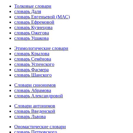
Толковые словари
словарь Даля
словарь Евгеньевой (МАС)
словарь Ефремовой
словарь Кузнецова
словарь Ожегова
словарь Ушакова
Этимологические словари
словарь Крылова
словарь Семёнова
словарь Успенского
словарь Фасмера
словарь Шанского
Словари синонимов
словарь Абрамова
словарь Александровой
Словари антонимов
словарь Введенской
словарь Львова
Ономастические словари
словарь Петровского