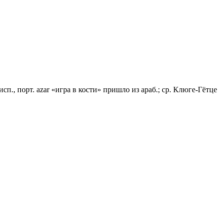
исп., порт. azar «игра в кости» пришло из араб.; ср. Клюге-Гётце