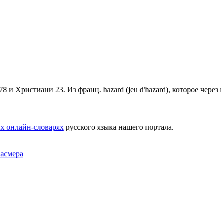
8 и Христиани 23. Из франц. hazard (jeu d'hazard), которое через 
х онлайн-словарях
русского языка нашего портала.
Фасмера