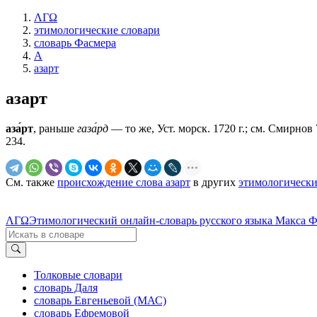
ΛΓΩ
этимологические словари
словарь Фасмера
А
азарт
азарт
аза́рт
, раньше
газа́рд
— то же, Уст. морск. 1720 г.; см. Смирнов 7
234.
См. также
происхождение слова азарт
в других
этимологически
ΛΓΩ
Этимологический онлайн-словарь русского языка Макса 
Толковые словари
словарь Даля
словарь Евгеньевой (МАС)
словарь Ефремовой