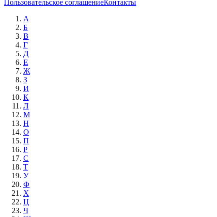
Пользовательское соглашение
Контакты
А
Б
В
Г
Д
Е
Ж
З
И
К
Л
М
Н
О
П
Р
С
Т
У
Ф
Х
Ц
Ч