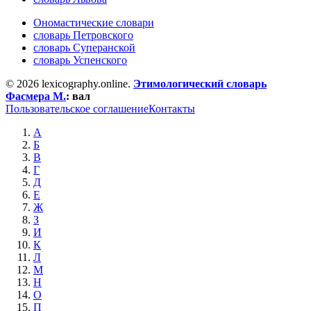
Ономастические словари
словарь Петровского
словарь Суперанской
словарь Успенского
© 2026 lexicography.online.
Этимологический словарь
Фасмера М.
:
вал
Пользовательское соглашение
Контакты
А
Б
В
Г
Д
Е
Ж
З
И
К
Л
М
Н
О
П