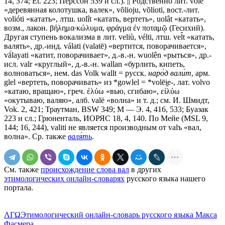
14, 374; Et. 223; Перссон 539 и сл.). || Родственно лит. volė̃
«деревянная колотушка, валек», võlioju, võlioti, вост.-лит.
volióti «катать», лтш. uolît «катать, вертеть», uolât «катать»,
возм., лакон. βήλημα·κώλυμα, φράγμα ἐν ποταμῷ (Гесихий).
Другая ступень вокализма в лит. veliù, vélti, лтш. vel̂t «катать,
валять», др.-инд. válati (valatē) «вертится, поворачивается»,
vā́layati «катит, поворачивает», д.-в.-н. wuolên «рыться», др.-
исл. valr «круглый», д.-в.-н. wallan «бурлить, кипеть,
волноваться»,
нем. das Volk wallt = русск.
наро́д вали́т
, арм.
glel «вертеть, поворачивать» из
*gowlel = *volēi̯e-
, лат. volvo
«катаю, вращаю», греч. ἐλύω «вью, сгибаю», εἰλύω
«окутываю, валяю», алб. valë «волна» и т. д.; см. И. Шмидт,
Vok. 2, 421; Траутман, BSW 349; М — Э. 4, 416, 533; Буазак
223 и сл.; Грюненталь, ИОРЯС 18, 4, 140. По Мейе (MSL 9,
144; 16, 244), valiti не является производным от valъ «вал,
волна». Ср. также
валя́ть
.
См. также
происхождение слова вал
в других
этимологических онлайн-словарях
русского языка нашего
портала.
ΛΓΩ
Этимологический онлайн-словарь русского языка Макса
Фасмера