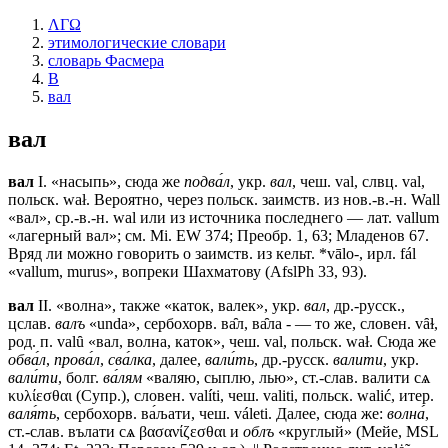
ΛΓΩ
этимологические словари
словарь Фасмера
В
вал
вал
вал
I. «насыпь», сюда же
подва́л
, укр.
вал
, чеш. val, слвц. val,
польск. wał. Вероятно, через польск. заимств. из нов.-в.-н. Wall
«вал», ср.-в.-н. wal или из источника последнего — лат. vallum
«лагерный вал»; см. Mi. EW 374; Преобр. 1, 63; Младенов 67.
Вряд ли можно говорить о заимств. из кельт. *vālo-, ирл. fál
«vallum, murus», вопреки Шахматову (AfslPh 33, 93).
вал
II. «волна», также «каток, валек», укр.
вал
, др.-русск.,
цслав.
валъ
«unda», сербохорв. ва̑л, ва̑ла - — то же, словен. vȃɫ,
род. п. valȗ «вал, волна, каток», чеш. val, польск. wał. Сюда же
обва́л
,
прова́л
,
сва́лка
, далее,
вали́ть
, др.-русск.
валити
, укр.
вали́ти
, болг.
ва́лям
«валяю, сыплю, лью», ст.-слав.
валити сѧ
κυλίεσθαι (Супр.), словен. valíti, чеш. valiti, польск. walić, итер.
валя́ть
, сербохорв. ва́љати, чеш. váleti. Далее, сюда же:
волна́
,
ст.-слав.
вълати сѧ
βασανίζεσθαι и
облъ
«круглый» (Мейе, MSL