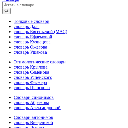
Толковые словари
словарь Даля
словарь Евгеньевой (МАС)
словарь Ефремовой
словарь Кузнецова
словарь Ожегова
словарь Ушакова
Этимологические словари
словарь Крылова
словарь Семёнова
словарь Успенского
словарь Фасмера
словарь Шанского
Словари синонимов
словарь Абрамова
словарь Александровой
Словари антонимов
словарь Введенской
словарь Львова