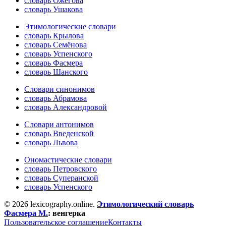
словарь Ожегова
словарь Ушакова
Этимологические словари
словарь Крылова
словарь Семёнова
словарь Успенского
словарь Фасмера
словарь Шанского
Словари синонимов
словарь Абрамова
словарь Александровой
Словари антонимов
словарь Введенской
словарь Львова
Ономастические словари
словарь Петровского
словарь Суперанской
словарь Успенского
© 2026 lexicography.online.
Этимологический словарь
Фасмера М.
:
венгерка
Пользовательское соглашение
Контакты