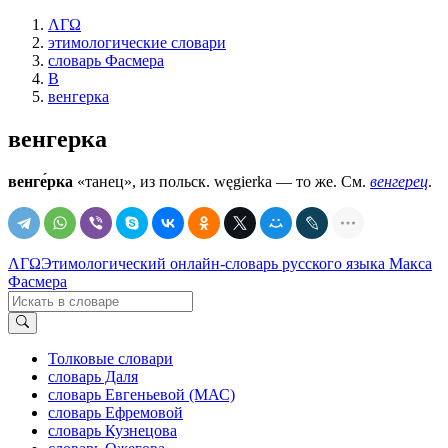
ΛΓΩ
этимологические словари
словарь Фасмера
В
венгерка
венгерка
венге́рка
«танец», из польск. węgierka — то же. См.
венгерец
.
ΛΓΩ
Этимологический онлайн-словарь русского языка Макса
Фасмера
Толковые словари
словарь Даля
словарь Евгеньевой (МАС)
словарь Ефремовой
словарь Кузнецова