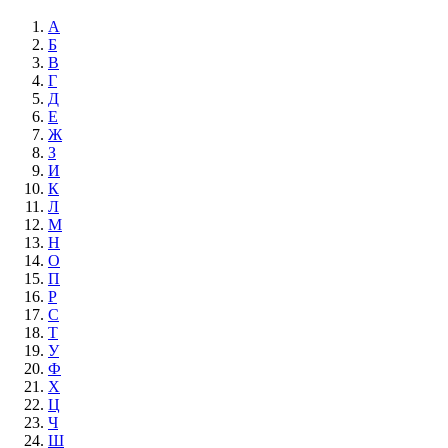
А
Б
В
Г
Д
Е
Ж
З
И
К
Л
М
Н
О
П
Р
С
Т
У
Ф
Х
Ц
Ч
Ш