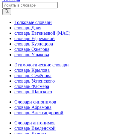
Толковые словари
словарь Даля
словарь Евгеньевой (МАС)
словарь Ефремовой
словарь Кузнецова
словарь Ожегова
словарь Ушакова
Этимологические словари
словарь Крылова
словарь Семёнова
словарь Успенского
словарь Фасмера
словарь Шанского
Словари синонимов
словарь Абрамова
словарь Александровой
Словари антонимов
словарь Введенской
словарь Львова