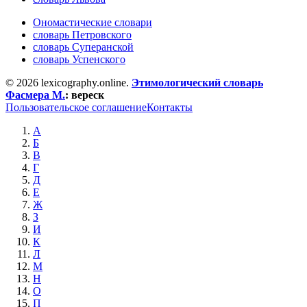
Ономастические словари
словарь Петровского
словарь Суперанской
словарь Успенского
© 2026 lexicography.online.
Этимологический словарь
Фасмера М.
:
вереск
Пользовательское соглашение
Контакты
А
Б
В
Г
Д
Е
Ж
З
И
К
Л
М
Н
О
П