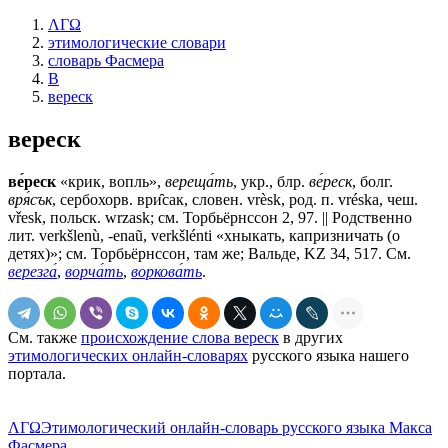
ΛΓΩ
этимологические словари
словарь Фасмера
В
вереск
вереск
ве́реск
«крик, вопль»,
вереща́ть
, укр., блр.
ве́реск
, болг.
вря́сък
, сербохорв. ври̑сак, словен. vrèsk, род. п. vréska, чеш.
vřesk, польск. wrzask; см. Торбьёрнссон 2, 97. || Родственно
лит. verkšlenù, -enaũ, verkšlénti «хныкать, капризничать (о
детях)»; см. Торбьёрнссон, там же; Вальде, KZ 34, 517. См.
верезга́
,
ворча́ть
,
воркова́ть
.
См. также
происхождение слова вереск
в других
этимологических онлайн-словарях
русского языка нашего
портала.
ΛΓΩ
Этимологический онлайн-словарь русского языка Макса
Фасмера