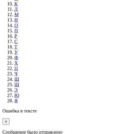
К
Л
М
Н
О
П
Р
С
Т
У
Ф
Х
Ц
Ч
Ш
Щ
Э
Ю
Я
Ошибка в тексте
×
Cообщение было отправлено