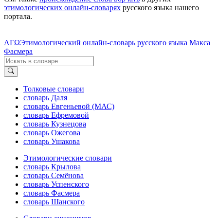
этимологических онлайн-словарях
русского языка нашего
портала.
ΛΓΩ
Этимологический онлайн-словарь русского языка Макса
Фасмера
Толковые словари
словарь Даля
словарь Евгеньевой (МАС)
словарь Ефремовой
словарь Кузнецова
словарь Ожегова
словарь Ушакова
Этимологические словари
словарь Крылова
словарь Семёнова
словарь Успенского
словарь Фасмера
словарь Шанского