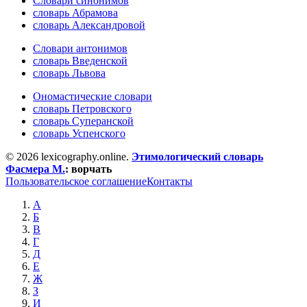
Словари синонимов
словарь Абрамова
словарь Александровой
Словари антонимов
словарь Введенской
словарь Львова
Ономастические словари
словарь Петровского
словарь Суперанской
словарь Успенского
© 2026 lexicography.online.
Этимологический словарь
Фасмера М.
:
ворчать
Пользовательское соглашение
Контакты
А
Б
В
Г
Д
Е
Ж
З
И