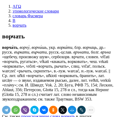
ΛΓΩ
этимологические словари
словарь Фасмера
В
ворчать
ворчать
ворча́ть
,
ворчу́
,
ворчи́шь
, укр.
ворка́ти
, блр.
ворчаць
, др.-
русск.
въркати
,
върчати
, русск.-цслав.
връчати
, болг.
връча
«щебечу, произвожу шум», сербохорв. вр́чати, словен. vŕčati
«ворчать, ругаться», vŕkati «квакать, ворковать», чеш. vrkati
«ворковать», vrčeti «ворчать, рычать», слвц. vrčat', польск.
warczeć «рычать, скрипеть», в.-луж. warcać, н.-луж. warcaś. ||
Ср. лит. ur̃kti «ворчать», ur̃kioti «ворковать, бранить», лат.
urcāre — о звуке, издаваемом рысью, далее, лит. ver̃kti, verkiù
«пла́чу»; см. И. Шмидт, Vok. 2, 20; Буга, РФВ 75, 154; Лескин,
Ablaut, 356; Петерсон, Glotta 15, 278 и сл., тогда как Неринг
(Glotta 15, 278 и сл.) считает лат. слово независимым
звукоподражанием; см. также Траутман, BSW 353.
См. также
происхождение слова ворчать
в других