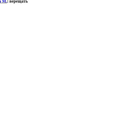
а М.
:
верещать