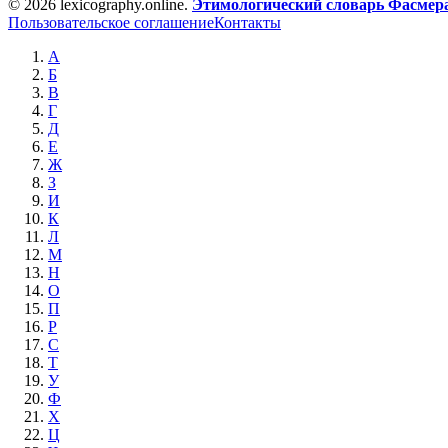
© 2026 lexicography.online.
Этимологический словарь Фасмер
Пользовательское соглашение
Контакты
А
Б
В
Г
Д
Е
Ж
З
И
К
Л
М
Н
О
П
Р
С
Т
У
Ф
Х
Ц