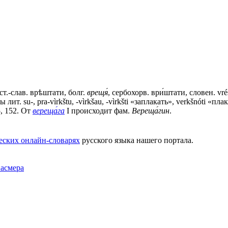
 ст.-слав.
врѣштати
, болг.
врещя́
, сербохорв. ври́штати, словен. vréšča
ы лит. su-, pra-vìrkštu, -vìrkšau, -vìrkšti «заплакать», verkšnóti «плак
5, 152. От
вереща́га
I происходит фам.
Вереща́гин
.
еских онлайн-словарях
русского языка нашего портала.
Фасмера