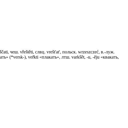
ti, чеш. vřeštěti, слвц. vrešt'at', польск. wrzeszczeć, в.-луж.
ать» (*versk-), ver̃kti «плакать», лтш. varkšêt, -u, -ẽju «квакать,