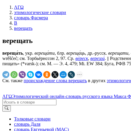
ΛΓΩ
этимологические словари
словарь Фасмера
В
верещать
верещать
вереща́ть
, укр.
вереща́ти
, блр.
вереща́ць
, др.-русск.
верещати
,
wrěšćeć; см. Торбьёрнссон 2, 97. Ср.
ве́реск
,
верезга́
. || Родственн
пищать» (*varsk-); см. М. — Э. 4, 479; Mi. EW 384; Буга, РФВ 7
См. также
происхождение слова верещать
в других
этимологич
ΛΓΩ
Этимологический онлайн-словарь русского языка Макса 
Толковые словари
словарь Даля
словарь Евгеньевой (МАС)