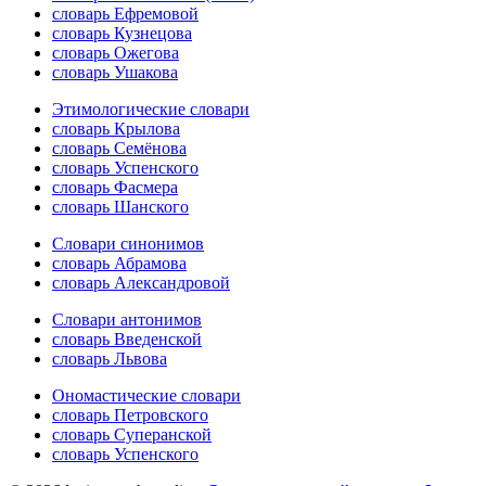
словарь Ефремовой
словарь Кузнецова
словарь Ожегова
словарь Ушакова
Этимологические словари
словарь Крылова
словарь Семёнова
словарь Успенского
словарь Фасмера
словарь Шанского
Словари синонимов
словарь Абрамова
словарь Александровой
Словари антонимов
словарь Введенской
словарь Львова
Ономастические словари
словарь Петровского
словарь Суперанской
словарь Успенского