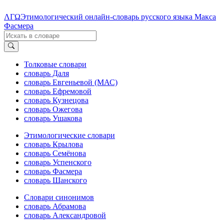
ΛΓΩ
Этимологический онлайн-словарь русского языка Макса
Фасмера
Толковые словари
словарь Даля
словарь Евгеньевой (МАС)
словарь Ефремовой
словарь Кузнецова
словарь Ожегова
словарь Ушакова
Этимологические словари
словарь Крылова
словарь Семёнова
словарь Успенского
словарь Фасмера
словарь Шанского
Словари синонимов
словарь Абрамова
словарь Александровой