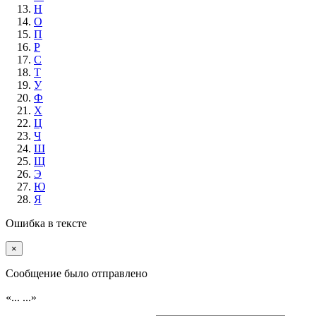
Н
О
П
Р
С
Т
У
Ф
Х
Ц
Ч
Ш
Щ
Э
Ю
Я
Ошибка в тексте
×
Cообщение было отправлено
«...
...»