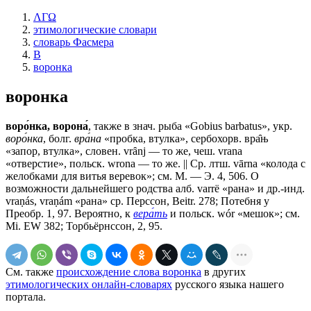
ΛΓΩ
этимологические словари
словарь Фасмера
В
воронка
воронка
воро́нка, ворона́
, также в знач. рыба «Gobius barbatus», укр.
воро́нка
, болг.
вра́на
«пробка, втулка», сербохорв. вра̑њ
«запор, втулка», словен. vrȃnj — то же, чеш. vrana
«отверстие», польск. wrona — то же. || Ср. лтш. vārna «колода с
желобками для витья веревок»; см. М. — Э. 4, 506. О
возможности дальнейшего родства алб. varrë «рана» и др.-инд.
vraṇás, vraṇám «рана» ср. Перссон, Beitr. 278; Потебня у
Преобр. 1, 97. Вероятно, к
вера́ть
и польск. wór «мешок»; см.
Mi. EW 382; Торбьёрнссон, 2, 95.
См. также
происхождение слова воронка
в других
этимологических онлайн-словарях
русского языка нашего
портала.