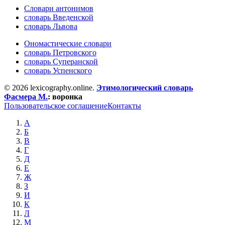
Словари антонимов
словарь Введенской
словарь Львова
Ономастические словари
словарь Петровского
словарь Суперанской
словарь Успенского
© 2026 lexicography.online.
Этимологический словарь
Фасмера М.
:
воронка
Пользовательское соглашение
Контакты
А
Б
В
Г
Д
Е
Ж
З
И
К
Л
М