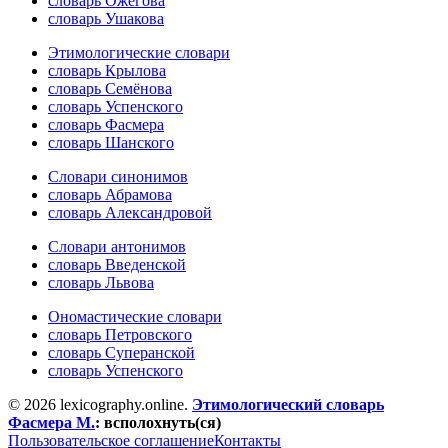
словарь Ожегова
словарь Ушакова
Этимологические словари
словарь Крылова
словарь Семёнова
словарь Успенского
словарь Фасмера
словарь Шанского
Словари синонимов
словарь Абрамова
словарь Александровой
Словари антонимов
словарь Введенской
словарь Львова
Ономастические словари
словарь Петровского
словарь Суперанской
словарь Успенского
© 2026 lexicography.online.
Этимологический словарь
Фасмера М.
:
всполохнуть(ся)
Пользовательское соглашение
Контакты