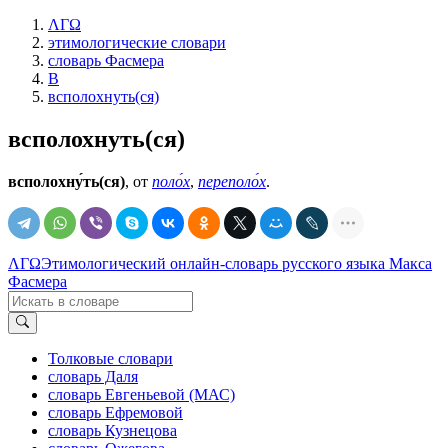
ΛΓΩ
этимологические словари
словарь Фасмера
В
всполохнуть(ся)
всполохнуть(ся)
всполохну́ть(ся)
, от
поло́х
,
переполо́х
.
ΛΓΩ
Этимологический онлайн-словарь русского языка Макса
Фасмера
Толковые словари
словарь Даля
словарь Евгеньевой (МАС)
словарь Ефремовой
словарь Кузнецова