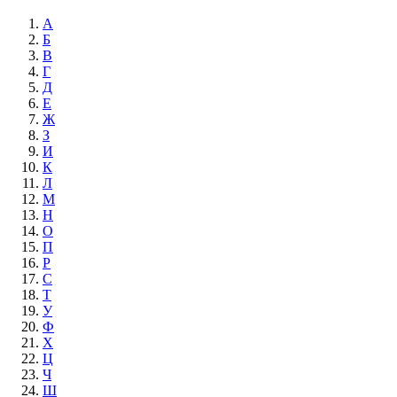
А
Б
В
Г
Д
Е
Ж
З
И
К
Л
М
Н
О
П
Р
С
Т
У
Ф
Х
Ц
Ч
Ш