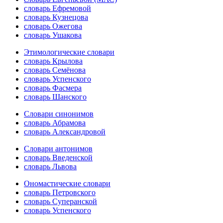
словарь Ефремовой
словарь Кузнецова
словарь Ожегова
словарь Ушакова
Этимологические словари
словарь Крылова
словарь Семёнова
словарь Успенского
словарь Фасмера
словарь Шанского
Словари синонимов
словарь Абрамова
словарь Александровой
Словари антонимов
словарь Введенской
словарь Львова
Ономастические словари
словарь Петровского
словарь Суперанской
словарь Успенского