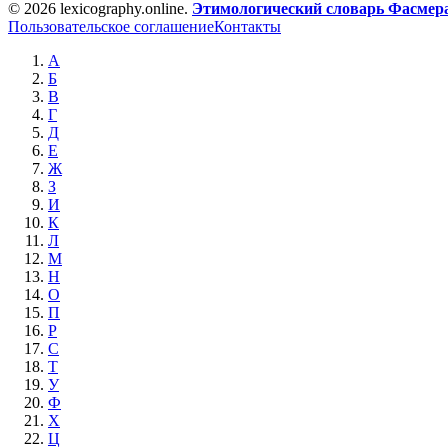
© 2026 lexicography.online.
Этимологический словарь Фасмер
Пользовательское соглашение
Контакты
А
Б
В
Г
Д
Е
Ж
З
И
К
Л
М
Н
О
П
Р
С
Т
У
Ф
Х
Ц