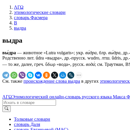
ΛΓΩ
этимологические словари
словарь Фасмера
В
выдра
выдра
вы́дра
— животное «Lutra vulgaris»; укр.
ви́дра
, блр.
вы́дра
, др.
Родственно лит. ū́dra «выдра», др.-прусск. wudro, лтш. ûdris, др.
— то же, далее, греч. ὕδωρ «вода», русск.
вода́
; см. Траутман, 
См. также
происхождение слова выдра
в других
этимологическ
ΛΓΩ
Этимологический онлайн-словарь русского языка Макса 
Толковые словари
словарь Даля
словарь Евгеньевой (МАС)