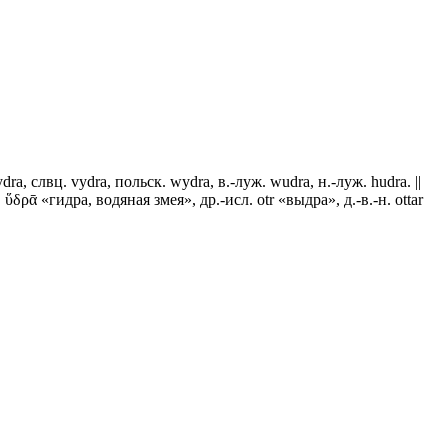
ydra, слвц. vydra, польск. wydra, в.-луж. wudra, н.-луж. hudra. ||
ὕδρᾱ «гидра, водяная змея», др.-исл. otr «выдра», д.-в.-н. ottar