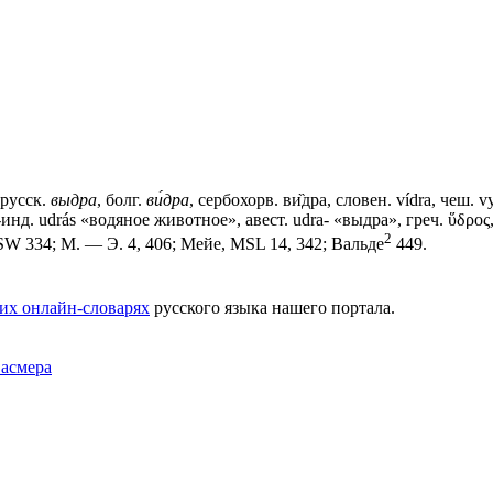
-русск.
выдра
, болг.
ви́дра
, сербохорв. ви̏дра, словен. vídra, чеш. v
-инд. udrás «водяное животное», авест. udra- «выдра», греч. ὕδρος, 
2
BSW 334; М. — Э. 4, 406; Мейе, MSL 14, 342; Вальде
449.
их онлайн-словарях
русского языка нашего портала.
Фасмера