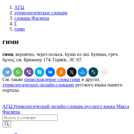
ΛΓΩ
этимологические словари
словарь Фасмера
Г
гимн
гимн
гимн
, вероятно, через польск. hymn из лат. hymnus, греч.
ὕμνος; см. Брюкнер 174; Горяев, ЭС 67.
См. также
происхождение слова гимн
в других
этимологических онлайн-словарях
русского языка нашего
портала.
ΛΓΩ
Этимологический онлайн-словарь русского языка Макса
Фасмера