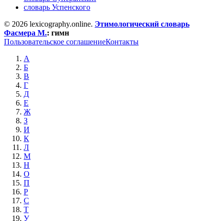
словарь Успенского
© 2026 lexicography.online.
Этимологический словарь
Фасмера М.
:
гимн
Пользовательское соглашение
Контакты
А
Б
В
Г
Д
Е
Ж
З
И
К
Л
М
Н
О
П
Р
С
Т
У