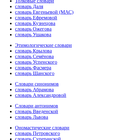
Толковые словари
словарь Даля
словарь Евгеньевой (МАС)
словарь Ефремовой
словарь Кузнецова
словарь Ожегова
словарь Ушакова
Этимологические словари
словарь Крылова
словарь Семёнова
словарь Успенского
словарь Фасмера
словарь Шанского
Словари синонимов
словарь Абрамова
словарь Александровой
Словари антонимов
словарь Введенской
словарь Львова
Ономастические словари
словарь Петровского
словарь Суперанской