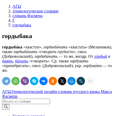
ΛΓΩ
этимологические словари
словарь Фасмера
Г
гордыбака
гордыбака
гордыба́ка
«хвастун»,
гордыба́чить
«хвастать» (Мельников),
также
гардыба́чить
«говорить грубости», смол.
(Добровольский),
гардаба́чить
— то же, жиздр. От
го́рдый
и
ба́ять
,
ба́чить
«говорить». Ср. также
гардува́ть
«пренебрегать», смол. (Добровольский), укр.
гордува́ти
— то
же.
ΛΓΩ
Этимологический онлайн-словарь русского языка Макса
Фасмера