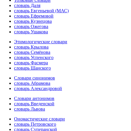
Толковые словари
словарь Даля
словарь Евгеньевой (МАС)
словарь Ефремовой
словарь Кузнецова
словарь Ожегова
словарь Ушакова
Этимологические словари
словарь Крылова
словарь Семёнова
словарь Успенского
словарь Фасмера
словарь Шанского
Словари синонимов
словарь Абрамова
словарь Александровой
Словари антонимов
словарь Введенской
словарь Львова
Ономастические словари
словарь Петровского
словарь Суперанской