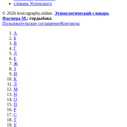
словарь Успенского
© 2026 lexicography.online.
Этимологический словарь
Фасмера М.
:
гордыбака
Пользовательское соглашение
Контакты
А
Б
В
Г
Д
Е
Ж
З
И
К
Л
М
Н
О
П
Р
С
Т
У