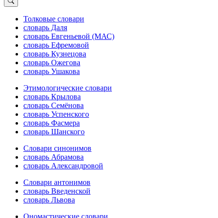
Толковые словари
словарь Даля
словарь Евгеньевой (МАС)
словарь Ефремовой
словарь Кузнецова
словарь Ожегова
словарь Ушакова
Этимологические словари
словарь Крылова
словарь Семёнова
словарь Успенского
словарь Фасмера
словарь Шанского
Словари синонимов
словарь Абрамова
словарь Александровой
Словари антонимов
словарь Введенской
словарь Львова
Ономастические словари