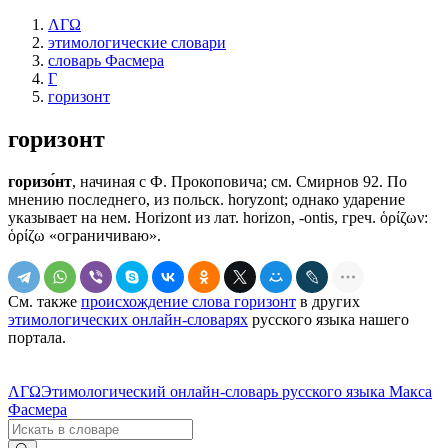
ΛΓΩ
этимологические словари
словарь Фасмера
Г
горизонт
горизонт
горизо́нт
, начиная с Ф. Прокоповича; см. Смирнов 92. По
мнению последнего, из польск. horyzont; однако ударение
указывает на нем. Horizont из лат. horizon, -ontis, греч. ὁρίζων:
ὁρίζω «ограничиваю».
См. также
происхождение слова горизонт
в других
этимологических онлайн-словарях
русского языка нашего
портала.
ΛΓΩ
Этимологический онлайн-словарь русского языка Макса
Фасмера