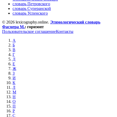
словарь Петровского
словарь Суперанской
словарь Успенского
© 2026 lexicography.online.
Этимологический словарь
Фасмера М.
:
горизонт
Пользовательское соглашение
Контакты
А
Б
В
Г
Д
Е
Ж
З
И
К
Л
М
Н
О
П
Р
С