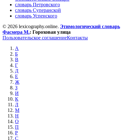
словарь Петровского
словарь Суперанской
словарь Успенского
© 2026 lexicography.online.
Этимологический словарь
Фасмера М.
:
Гороховая улица
Пользовательское соглашение
Контакты
А
Б
В
Г
Д
Е
Ж
З
И
К
Л
М
Н
О
П
Р
С