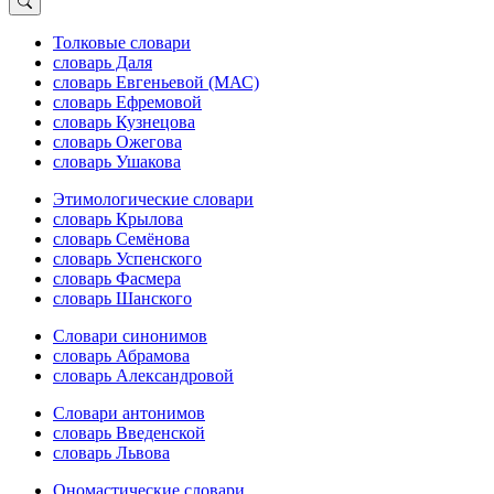
Толковые словари
словарь Даля
словарь Евгеньевой (МАС)
словарь Ефремовой
словарь Кузнецова
словарь Ожегова
словарь Ушакова
Этимологические словари
словарь Крылова
словарь Семёнова
словарь Успенского
словарь Фасмера
словарь Шанского
Словари синонимов
словарь Абрамова
словарь Александровой
Словари антонимов
словарь Введенской
словарь Львова
Ономастические словари