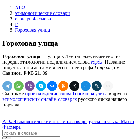
ΛΓΩ
этимологические словари
словарь Фасмера
Г
Гороховая улица
Гороховая улица
Горо́ховая у́лица
— улица в Ленинграде, изменено по
народн. этимологии под влиянием слова
горо́х
. Название
получила по имени жившего на ней графа
Гарраха
; см.
Савинов, РФВ 21, 39.
См. также
происхождение слова Гороховая улица
в других
этимологических онлайн-словарях
русского языка нашего
портала.
ΛΓΩ
Этимологический онлайн-словарь русского языка Макса
Фасмера