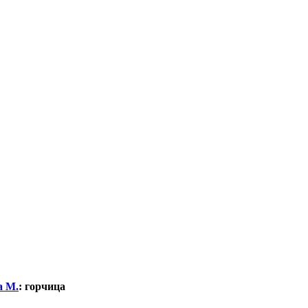
а М.
:
горчица