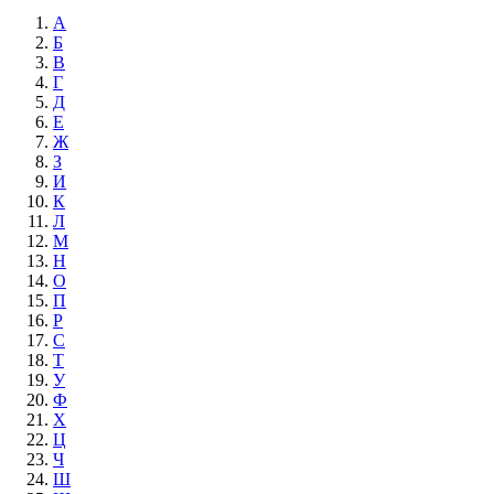
А
Б
В
Г
Д
Е
Ж
З
И
К
Л
М
Н
О
П
Р
С
Т
У
Ф
Х
Ц
Ч
Ш