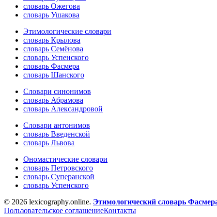
словарь Ожегова
словарь Ушакова
Этимологические словари
словарь Крылова
словарь Семёнова
словарь Успенского
словарь Фасмера
словарь Шанского
Словари синонимов
словарь Абрамова
словарь Александровой
Словари антонимов
словарь Введенской
словарь Львова
Ономастические словари
словарь Петровского
словарь Суперанской
словарь Успенского
© 2026 lexicography.online.
Этимологический словарь Фасмер
Пользовательское соглашение
Контакты