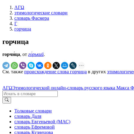
ΛΓΩ
этимологические словари
словарь Фасмера
Г
горчица
горчица
горчи́ца
, от
го́рький
.
См. также
происхождение слова горчица
в других
этимологиче
ΛΓΩ
Этимологический онлайн-словарь русского языка Макса 
Толковые словари
словарь Даля
словарь Евгеньевой (МАС)
словарь Ефремовой
словарь Кузнецова