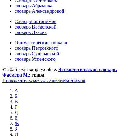
Словари синонимов
словарь Абрамова
словарь Александровой
Словари антонимов
словарь Введенской
словарь Львова
Ономастические словари
словарь Петровского
словарь Суперанской
словарь Успенского
© 2026 lexicography.online.
Этимологический словарь
Фасмера М.
:
грива
Пользовательское соглашение
Контакты
А
Б
В
Г
Д
Е
Ж
З
И