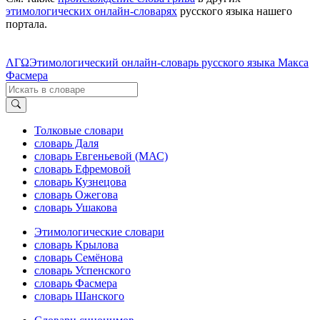
этимологических онлайн-словарях
русского языка нашего
портала.
ΛΓΩ
Этимологический онлайн-словарь русского языка Макса
Фасмера
Толковые словари
словарь Даля
словарь Евгеньевой (МАС)
словарь Ефремовой
словарь Кузнецова
словарь Ожегова
словарь Ушакова
Этимологические словари
словарь Крылова
словарь Семёнова
словарь Успенского
словарь Фасмера
словарь Шанского