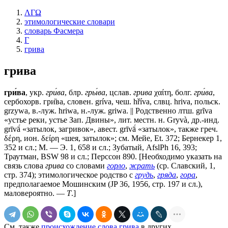
ΛΓΩ
этимологические словари
словарь Фасмера
Г
грива
грива
гри́ва
, укр.
гри́ва
, блр.
гры́ва
, цслав.
грива
χαίτη, болг.
гри́ва
,
сербохорв. гри̏ва, словен. gríva, чеш. hříva, слвц. hriva, польск.
grzywa, в.-луж. hriwa, н.-луж. griwa. || Родственно лтш. grĩva
«устье реки, устье Зап. Двины», лит. местн. н. Gryvà, др.-инд.
grīvā́ «затылок, загривок», авест. grīvā́ «затылок», также греч.
δέρη, ион. δείρη «шея, затылок»; см. Мейе, Et. 372; Бернекер 1,
352 и сл.; М. — Э. 1, 658 и сл.; Зубатый, AfslPh 16, 393;
Траутман, BSW 98 и сл.; Перссон 890. [Необходимо указать на
связь слова
грива
со словами
горло
,
жрать
(ср. Славский, 1,
стр. 374); этимологическое родство с
грудь
,
гряда
,
гора
,
предполагаемое Мошинским (JP 36, 1956, стр. 197 и сл.),
маловероятно. —
Т
.]
См. также
происхождение слова грива
в других