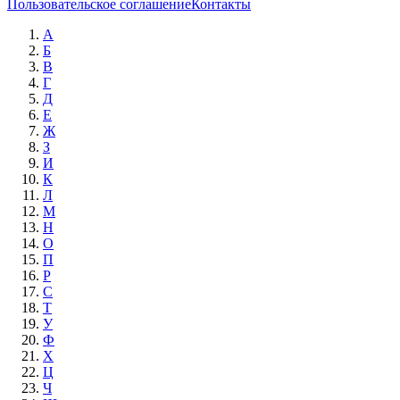
Пользовательское соглашение
Контакты
А
Б
В
Г
Д
Е
Ж
З
И
К
Л
М
Н
О
П
Р
С
Т
У
Ф
Х
Ц
Ч