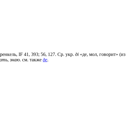
ренкель, IF 41, 393; 56, 127. Ср. укр.
дi
«де, мол, говорит» (из
нать
,
знаю
. см. также
де
.