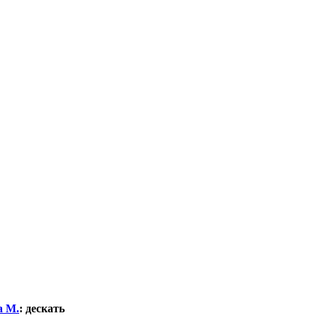
а М.
:
дескать