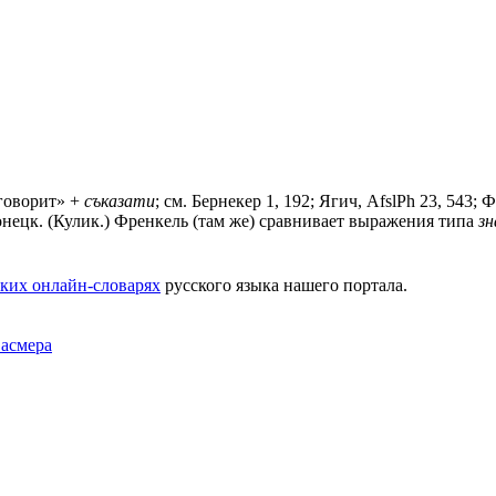
говорит» +
съказати
; см. Бернекер 1, 192; Ягич, AfslPh 23, 543; Ф
лонецк. (Кулик.) Френкель (там же) сравнивает выражения типа
з
ких онлайн-словарях
русского языка нашего портала.
Фасмера