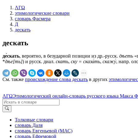
ΛΓΩ
этимологические словари
словарь Фасмера
Д
дескать
дескать
де́скать
, вероятно, в безударной позиции из др.-русск.
дѣеть
«
*
дѣе[ть]
) и русск. диал.
скать
,
ску = сказа́ть
,
скажу́
, напр. о
См. также
происхождение слова дескать
в других
этимологичес
ΛΓΩ
Этимологический онлайн-словарь русского языка Макса 
Толковые словари
словарь Даля
словарь Евгеньевой (МАС)
словарь Ефремовой