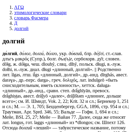
ΛΓΩ
этимологические словари
словарь Фасмера
Д
долгий
долгий
до́лгий
,
до́лог
,
долга́
,
до́лго
, укр.
до́вгий
, блр.
до́ўгi
, ст.-слав.
длъгъ
μακρός (Супр.), болг.
дъ́л(ъ)г
, сербохорв. ду̏г, словен.
dȏɫg, ж. dóɫga, чеш. dlouhý, слвц. dlhý, польск. długi, в.-луж.
dołhi, н.-луж. диал. długi «длинный, долгий». || Родственно
лит. ìlgas, лтш. il̃gs «длинный, долгий», др.-инд. dīrghás, авест.
darǝɣa-, др.-перс. darga-, греч. δολιχός, лат. indulgeō «быть
снисходительным, иметь склонность», хеттск. daluga-
«длинный», др.-инд., сравн. степ. drā́ghīyān, превосх.
drā́ghiṣṭas, авест. drāǰyō «далее», drāǰištǝm «длиннее, дольше
всего»; см. И. Шмидт, Vok. 2, 22; Krit. 32 и сл.; Бернекер 1, 251
и сл.; М. — Э. 1, 705; Бецценбергер, GGA, 1896, стр. 954 и сл.;
Траутман, Apr. Sprd. 346, 55; Вальде — Гофм. 1, 694 и сл.;
Мейе, BSL 25, 27; Мейе — Вайан 77. Далее, сюда же относят
лат. longus, гот. laggs «длинный» из *dlongos; см. Шпехт 126.
Отсюда
до́лгий
«леший» — табуистическое название, потому