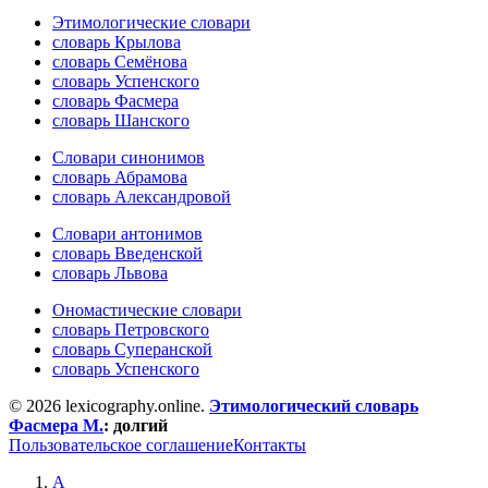
Этимологические словари
словарь Крылова
словарь Семёнова
словарь Успенского
словарь Фасмера
словарь Шанского
Словари синонимов
словарь Абрамова
словарь Александровой
Словари антонимов
словарь Введенской
словарь Львова
Ономастические словари
словарь Петровского
словарь Суперанской
словарь Успенского
© 2026 lexicography.online.
Этимологический словарь
Фасмера М.
:
долгий
Пользовательское соглашение
Контакты
А