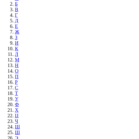
Б
В
Г
Д
Е
Ж
З
И
К
Л
М
Н
О
П
Р
С
Т
У
Ф
Х
Ц
Ч
Ш
Щ
Э