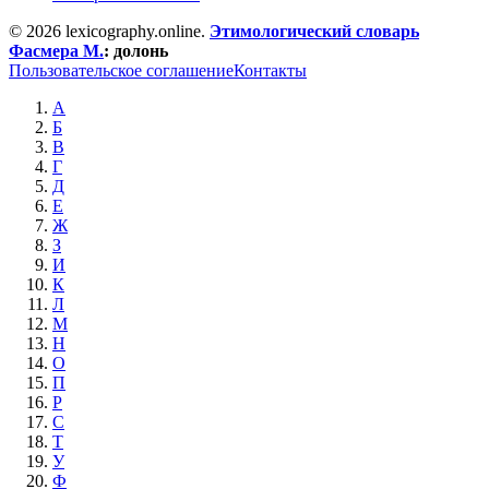
© 2026 lexicography.online.
Этимологический словарь
Фасмера М.
:
долонь
Пользовательское соглашение
Контакты
А
Б
В
Г
Д
Е
Ж
З
И
К
Л
М
Н
О
П
Р
С
Т
У
Ф