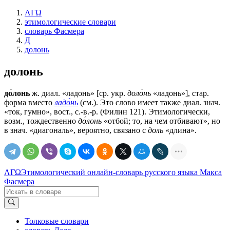
ΛΓΩ
этимологические словари
словарь Фасмера
Д
долонь
долонь
до́лонь
ж. диал. «ладонь» [ср. укр.
доло́нь
«ладонь»], стар.
форма вместо
ладо́нь
(см.). Это слово имеет также диал. знач.
«ток, гумно», вост., с.-в.-р. (Филин 121). Этимологически,
возм., тождественно
до́лонь
«отбой; то, на чем отбивают», но
в знач. «диагональ», вероятно, связано с
доль
«длина».
ΛΓΩ
Этимологический онлайн-словарь русского языка Макса
Фасмера
Толковые словари