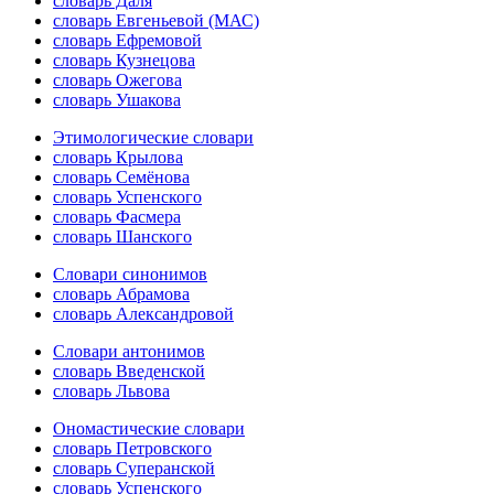
словарь Даля
словарь Евгеньевой (МАС)
словарь Ефремовой
словарь Кузнецова
словарь Ожегова
словарь Ушакова
Этимологические словари
словарь Крылова
словарь Семёнова
словарь Успенского
словарь Фасмера
словарь Шанского
Словари синонимов
словарь Абрамова
словарь Александровой
Словари антонимов
словарь Введенской
словарь Львова
Ономастические словари
словарь Петровского
словарь Суперанской
словарь Успенского