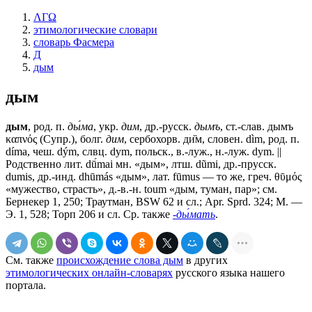
ΛΓΩ
этимологические словари
словарь Фасмера
Д
дым
дым
дым
, род. п.
ды́ма
, укр.
дим
, др.-русск.
дымъ
, ст.-слав.
дымъ
καπνός (Супр.), болг.
дим
, сербохорв. ди̏м, словен. dìm, род. п.
díma, чеш. dým, слвц. dym, польск., в.-луж., н.-луж. dym. ||
Родственно лит. dū́mai мн. «дым», лтш. dũmi, др.-прусск.
dumis, др.-инд. dhūmás «дым», лат. fūmus — то же, греч. θῡμός
«мужество, страсть», д.-в.-н. toum «дым, туман, пар»; см.
Бернекер 1, 250; Траутман, BSW 62 и сл.; Apr. Sprd. 324; М. —
Э. 1, 528; Торп 206 и сл. Ср. также
-ды́мать
.
См. также
происхождение слова дым
в других
этимологических онлайн-словарях
русского языка нашего
портала.