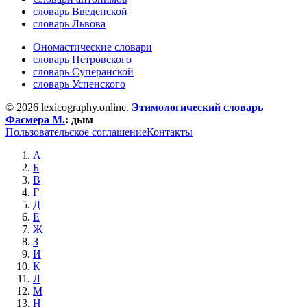
словарь Введенской
словарь Львова
Ономастические словари
словарь Петровского
словарь Суперанской
словарь Успенского
© 2026 lexicography.online.
Этимологический словарь
Фасмера М.
:
дым
Пользовательское соглашение
Контакты
А
Б
В
Г
Д
Е
Ж
З
И
К
Л
М
Н