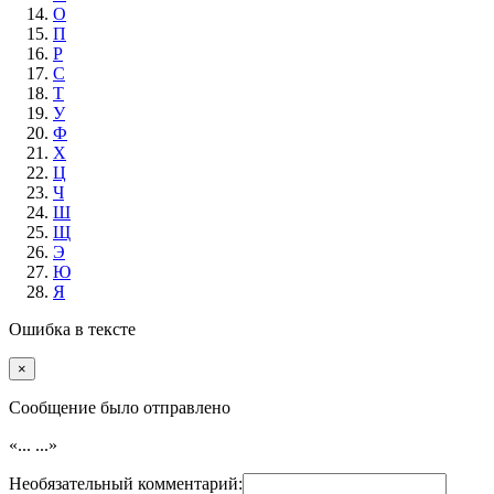
О
П
Р
С
Т
У
Ф
Х
Ц
Ч
Ш
Щ
Э
Ю
Я
Ошибка в тексте
×
Cообщение было отправлено
«...
...»
Необязательный комментарий: