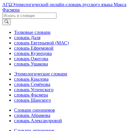
ΛΓΩ
Этимологический онлайн-словарь русского языка Макса
Фасмера
Толковые словари
словарь Даля
словарь Евгеньевой (МАС)
словарь Ефремовой
словарь Кузнецова
словарь Ожегова
словарь Ушакова
Этимологические словари
словарь Крылова
словарь Семёнова
словарь Успенского
словарь Фасмера
словарь Шанского
Словари синонимов
словарь Абрамова
словарь Александровой
Словари антонимов