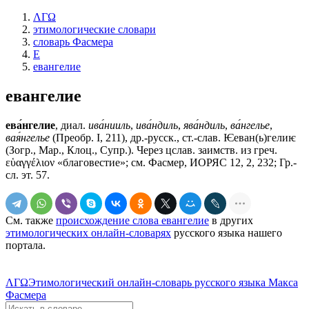
ΛΓΩ
этимологические словари
словарь Фасмера
Е
евангелие
евангелие
ева́нгелие
, диал.
ива́нииль
,
ива́ндиль
,
ява́ндиль
,
ва́нгелье
,
вая́нгелье
(Преобр. I, 211), др.-русск., ст.-слав.
Ѥеван(ь)гелиѥ
(Зогр., Мар., Клоц., Супр.). Через цслав. заимств. из греч.
εὑαγγέλιον «благовестие»; см. Фасмер, ИОРЯС 12, 2, 232; Гр.-
сл. эт. 57.
См. также
происхождение слова евангелие
в других
этимологических онлайн-словарях
русского языка нашего
портала.
ΛΓΩ
Этимологический онлайн-словарь русского языка Макса
Фасмера