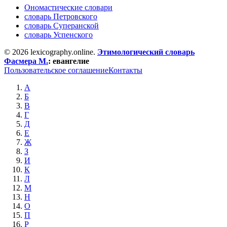
Ономастические словари
словарь Петровского
словарь Суперанской
словарь Успенского
© 2026 lexicography.online.
Этимологический словарь
Фасмера М.
:
евангелие
Пользовательское соглашение
Контакты
А
Б
В
Г
Д
Е
Ж
З
И
К
Л
М
Н
О
П
Р