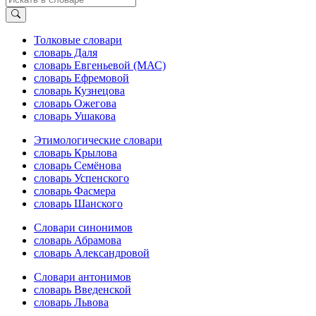
Толковые словари
словарь Даля
словарь Евгеньевой (МАС)
словарь Ефремовой
словарь Кузнецова
словарь Ожегова
словарь Ушакова
Этимологические словари
словарь Крылова
словарь Семёнова
словарь Успенского
словарь Фасмера
словарь Шанского
Словари синонимов
словарь Абрамова
словарь Александровой
Словари антонимов
словарь Введенской
словарь Львова