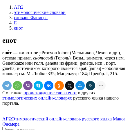
ΛΓΩ
этимологические словари
словарь Фасмера
Е
енот
енот
ено́т
— животное «Procyon lotor» (Мельников, Чехов и др.),
отсюда прилаг.
ено́товый
(Гоголь). Возм., заимств. через нем.
Genettkatze или голл. genetta из франц. genette, исп., порт.
ginetta, источником которого является араб. ǰarnaiṭ «соболиная
кошка»; см. М.-Любке 335; Маценауэр 184; Преобр. I, 215.
См. также
происхождение слова енот
в других
этимологических онлайн-словарях
русского языка нашего
портала.
ΛΓΩ
Этимологический онлайн-словарь русского языка Макса
Фасмера