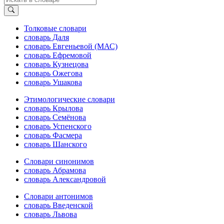
Толковые словари
словарь Даля
словарь Евгеньевой (МАС)
словарь Ефремовой
словарь Кузнецова
словарь Ожегова
словарь Ушакова
Этимологические словари
словарь Крылова
словарь Семёнова
словарь Успенского
словарь Фасмера
словарь Шанского
Словари синонимов
словарь Абрамова
словарь Александровой
Словари антонимов
словарь Введенской
словарь Львова