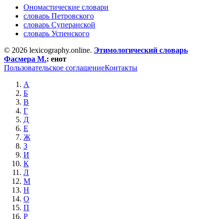
Ономастические словари
словарь Петровского
словарь Суперанской
словарь Успенского
© 2026 lexicography.online.
Этимологический словарь
Фасмера М.
:
енот
Пользовательское соглашение
Контакты
А
Б
В
Г
Д
Е
Ж
З
И
К
Л
М
Н
О
П
Р