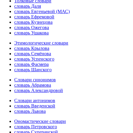
Толковые словари
словарь Даля
словарь Евгеньевой (МАС)
словарь Ефремовой
словарь Кузнецова
словарь Ожегова
словарь Ушакова
Этимологические словари
словарь Крылова
словарь Семёнова
словарь Успенского
словарь Фасмера
словарь Шанского
Словари синонимов
словарь Абрамова
словарь Александровой
Словари антонимов
словарь Введенской
словарь Львова
Ономастические словари
словарь Петровского
словарь Суперанской