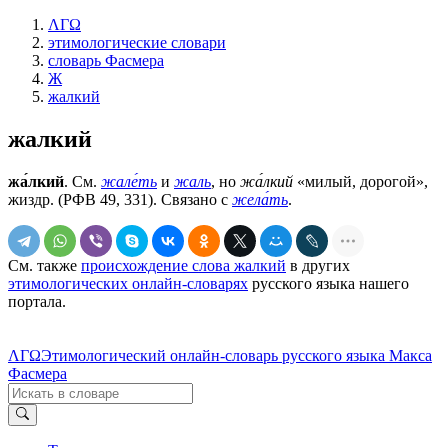
ΛΓΩ
этимологические словари
словарь Фасмера
Ж
жалкий
жалкий
жа́лкий
. См.
жале́ть
и
жаль
, но
жа́лкий
«милый, дорогой»,
жиздр. (РФВ 49, 331). Связано с
жела́ть
.
См. также
происхождение слова жалкий
в других
этимологических онлайн-словарях
русского языка нашего
портала.
ΛΓΩ
Этимологический онлайн-словарь русского языка Макса
Фасмера