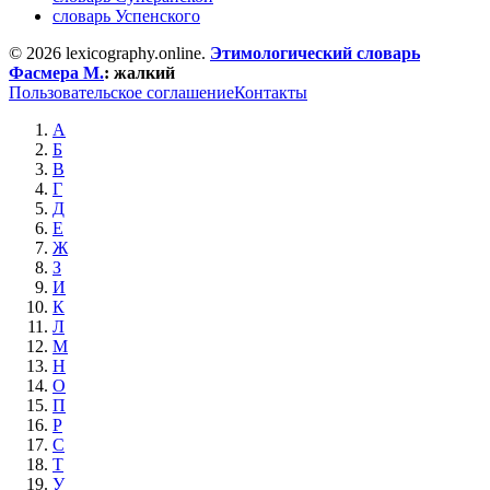
словарь Успенского
© 2026 lexicography.online.
Этимологический словарь
Фасмера М.
:
жалкий
Пользовательское соглашение
Контакты
А
Б
В
Г
Д
Е
Ж
З
И
К
Л
М
Н
О
П
Р
С
Т
У