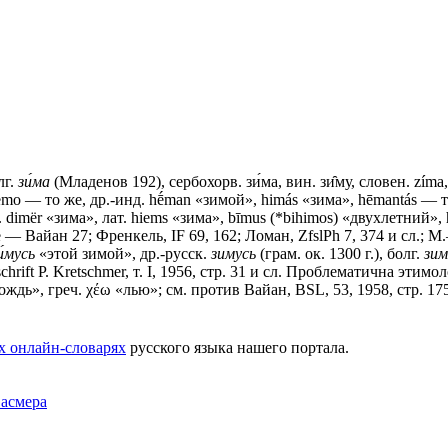
лг.
зи́ма
(Младенов 192), сербохорв. зи́ма, вин. зи̑му, словен. zíma,
 semo — то же, др.-инд. hḗman «зимой», himás «зима», hēmantás — то
к. dimër «зима», лат. hiems «зима», bīmus (*bihimos) «двухлетний
 — Вайан 27; Френкель, IF 69, 162; Ломан, ZfslPh 7, 374 и сл.; М
и́мусь
«этой зимой», др.-русск.
зимусь
(грам. ок. 1300 г.), болг.
зим
hrift Р. Kretschmer, т. I, 1956, стр. 31 и сл. Проблематична этимо
 «дождь», греч. χέω «лью»; см. против Вайан, BSL, 53, 1958, стр. 1
х онлайн-словарях
русского языка нашего портала.
Фасмера