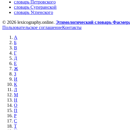
словарь Петровского
словарь Суперанской
словарь Успенского
© 2026 lexicography.online.
Этимологический словарь Фасмер
Пользовательское соглашение
Контакты
А
Б
В
Г
Д
Е
Ж
З
И
К
Л
М
Н
О
П
Р
С
Т