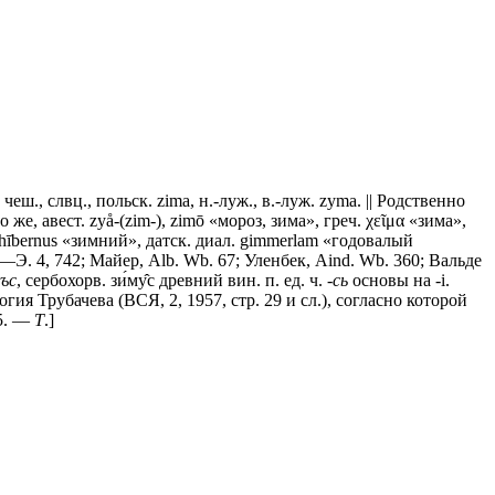
 чеш., слвц., польск. zima, н.-луж., в.-луж. zуmа. || Родственно
 же, авест. zyå-(zim-), zimō «мороз, зима», греч. χεῖμα «зима»,
», hībernus «зимний», датск. диал. gimmerlam «годовалый
.—Э. 4, 742; Майер, Alb. Wb. 67; Уленбек, Aind. Wb. 360; Вальде
ъс
, сербохорв. зи́му̂с древний вин. п. ед. ч.
-сь
основы на -i.
логия Трубачева (ВСЯ, 2, 1957, стр. 29 и сл.), согласно которой
75. —
Т
.]