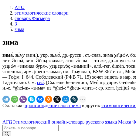
ΛΓΩ
этимологические словари
словарь Фасмера
З
зима
зима
зима́
,
зи́му
(вин.), укр.
зима́
, др.-русск., ст.-слав.
зима
χεῖμών, бо
лит. žiemà, вин. žiẽmą «зима», лтш. zìema — то же, др.-прусск.
χειμών «зимняя буря», χειμερινός «зимний», алб.-гег. dimën, тос
ягненок», арм. jmeṙn «зима»; см. Траутман, ВSW 367 и сл.; Мейе
— Гофм. I, 644. Соболевский (РФВ 71, 15) хочет видеть в нар.
з
Гадательно. См.
сей
. [См. еще Бенвенист, Μνήμης χᾶριν. Gedenksc
и.-е.
*g̑hei-m-
«зима» из
*g̑hei-: *g̑heu-
«лить»; ср. хетт. ḫe(i̯)uš
См. также
происхождение слова зима
в других
этимологически
ΛΓΩ
Этимологический онлайн-словарь русского языка Макса 