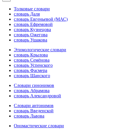
Толковые словари
словарь Даля
словарь Евгеньевой (МАС)
словарь Ефремовой
словарь Кузнецова
словарь Ожегова
словарь Ушакова
Этимологические словари
словарь Крылова
словарь Семёнова
словарь Успенского
словарь Фасмера
словарь Шанского
Словари синонимов
словарь Абрамова
словарь Александровой
Словари антонимов
словарь Введенской
словарь Львова
Ономастические словари