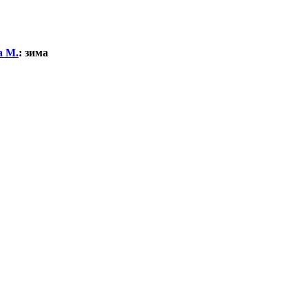
а М.
:
зима