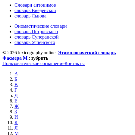
Словари антонимов
словарь Введенской
словарь Львова
Ономастические словари
словарь Петровского
словарь Суперанской
словарь Успенского
© 2026 lexicography.online.
Этимологический словарь
Фасмера М.
:
зубрить
Пользовательское соглашение
Контакты
А
Б
В
Г
Д
Е
Ж
З
И
К
Л
М