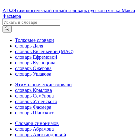
ΛΓΩ
Этимологический онлайн-словарь русского языка Макса
Фасмера
Толковые словари
словарь Даля
словарь Евгеньевой (МАС)
словарь Ефремовой
словарь Кузнецова
словарь Ожегова
словарь Ушакова
Этимологические словари
словарь Крылова
словарь Семёнова
словарь Успенского
словарь Фасмера
словарь Шанского
Словари синонимов
словарь Абрамова
словарь Александровой