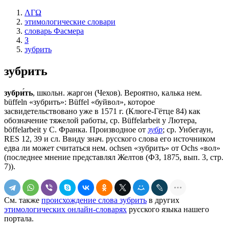
ΛΓΩ
этимологические словари
словарь Фасмера
З
зубрить
зубрить
зубри́ть
, школьн. жаргон (Чехов). Вероятно, калька нем.
büffeln «зубрить»: Вüffеl «буйвол», которое
засвидетельствовано уже в 1571 г. (Клюге-Гётце 84) как
обозначение тяжелой работы, ср. Büffelarbeit у Лютера,
böffelarbeit у С. Франка. Производное от
зубр
; ср. Унбегаун,
RЕS 12, 39 и сл. Ввиду знач. русского слова его источником
едва ли может считаться нем. осhsеn «зубрить» от Осhs «вол»
(последнее мнение представлял Желтов (ФЗ, 1875, вып. 3, стр.
7)).
См. также
происхождение слова зубрить
в других
этимологических онлайн-словарях
русского языка нашего
портала.