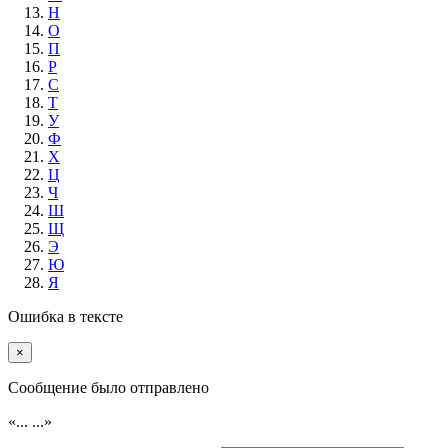
Н
О
П
Р
С
Т
У
Ф
Х
Ц
Ч
Ш
Щ
Э
Ю
Я
Ошибка в тексте
×
Cообщение было отправлено
«...
...»