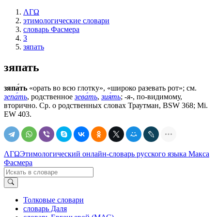
ΛΓΩ
этимологические словари
словарь Фасмера
З
зяпать
зяпать
зяпа́ть
«орать во всю глотку», «широко разевать рот»; см.
зепа́ть
, родственное
зева́ть
,
зия́ть
;
-я-
, по-видимому,
вторично. Ср. о родственных словах Траутман, ВSW 368; Мi.
ЕW 403.
ΛΓΩ
Этимологический онлайн-словарь русского языка Макса
Фасмера
Толковые словари
словарь Даля