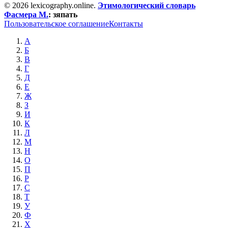
© 2026 lexicography.online.
Этимологический словарь
Фасмера М.
:
зяпать
Пользовательское соглашение
Контакты
А
Б
В
Г
Д
Е
Ж
З
И
К
Л
М
Н
О
П
Р
С
Т
У
Ф
Х