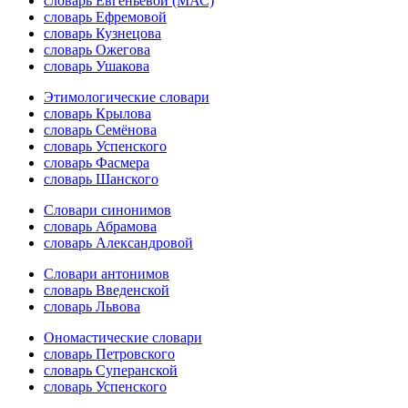
словарь Евгеньевой (МАС)
словарь Ефремовой
словарь Кузнецова
словарь Ожегова
словарь Ушакова
Этимологические словари
словарь Крылова
словарь Семёнова
словарь Успенского
словарь Фасмера
словарь Шанского
Словари синонимов
словарь Абрамова
словарь Александровой
Словари антонимов
словарь Введенской
словарь Львова
Ономастические словари
словарь Петровского
словарь Суперанской
словарь Успенского