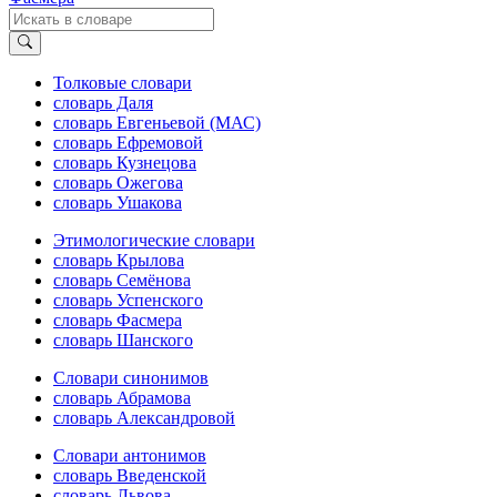
Толковые словари
словарь Даля
словарь Евгеньевой (МАС)
словарь Ефремовой
словарь Кузнецова
словарь Ожегова
словарь Ушакова
Этимологические словари
словарь Крылова
словарь Семёнова
словарь Успенского
словарь Фасмера
словарь Шанского
Словари синонимов
словарь Абрамова
словарь Александровой
Словари антонимов
словарь Введенской
словарь Львова