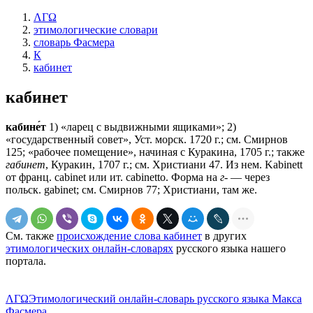
ΛΓΩ
этимологические словари
словарь Фасмера
К
кабинет
кабинет
кабине́т
1) «ларец с выдвижными ящиками»; 2)
«государственный совет», Уст. морск. 1720 г.; см. Смирнов
125; «рабочее помещение», начиная с Куракина, 1705 г.; также
габинет
, Куракин, 1707 г.; см. Христиани 47. Из нем. Kabinett
от франц. саbinеt или ит. cabinetto. Форма на
г-
— через
польск. gabinet; см. Смирнов 77; Христиани, там же.
См. также
происхождение слова кабинет
в других
этимологических онлайн-словарях
русского языка нашего
портала.
ΛΓΩ
Этимологический онлайн-словарь русского языка Макса
Фасмера