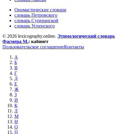
Ономастические словари
словарь Петровского
словарь Суперанской
словарь Успенского
© 2026 lexicography.online.
Этимологический словарь
Фасмера М.
:
кабинет
Пользовательское соглашение
Контакты
А
Б
В
Г
Д
Е
Ж
З
И
К
Л
М
Н
О
П