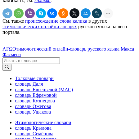
ка́лика
II., см.
ка́ликка
.
См. также
происхождение слова калика
в других
этимологических онлайн-словарях
русского языка нашего
портала.
ΛΓΩ
Этимологический онлайн-словарь русского языка Макса
Фасмера
Толковые словари
словарь Даля
словарь Евгеньевой (МАС)
словарь Ефремовой
словарь Кузнецова
словарь Ожегова
словарь Ушакова
Этимологические словари
словарь Крылова
словарь Семёнова