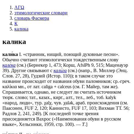
ΛΓΩ
этимологические словари
словарь Фасмера
К
калика
калика
кали́ка
I. «странник, нищий, поющий духовные песни».
Обычно считают этимологически тождественным слову
кале́ка
(см.) (Бернекер 1, 473; Корш, AfslPh 9, 515; Маценауэр
39). Другие связывают с
кали́га
(см.) (напр., В. Миллер (Энц.
Слов. 27, 28), Гудзий (Истор. 110)); в таком случае это
название происходит от названия обуви паломников; ср.-греч.
καλίκια мн., от лат.
саligа + саlсеus
(см. Г. Майер, там же).
Спрашивается, однако, не следует ли считать источником
тюрк. слово; тат., казах., кирг., алт., тел., леб., тоб. kаlуk
«народ, люди», тур. χаlχ, чув. χalǝk, араб. происхождения (см.
Паасонен, FUF 2, 120; Каннисто, FUF 17, 103; Вихман ТТ. 56;
Радлов 2, 241, 249). [К последней точке зрения
присоединяется Вахрос («Наименования обуви в русском
языке», Хельсинки, 1959, стр. 100). —
Т
.]