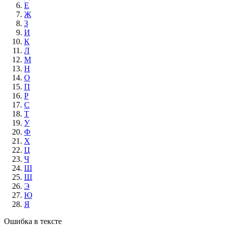
Е
Ж
З
И
К
Л
М
Н
О
П
Р
С
Т
У
Ф
Х
Ц
Ч
Ш
Щ
Э
Ю
Я
Ошибка в тексте