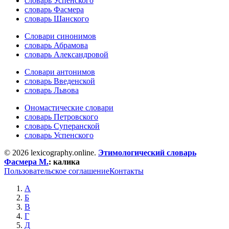
словарь Успенского
словарь Фасмера
словарь Шанского
Словари синонимов
словарь Абрамова
словарь Александровой
Словари антонимов
словарь Введенской
словарь Львова
Ономастические словари
словарь Петровского
словарь Суперанской
словарь Успенского
© 2026 lexicography.online.
Этимологический словарь
Фасмера М.
:
калика
Пользовательское соглашение
Контакты
А
Б
В
Г
Д