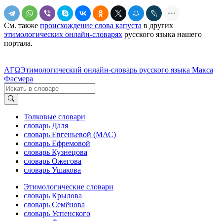
См. также
происхождение слова капуста
в других
этимологических онлайн-словарях
русского языка нашего
портала.
ΛΓΩ
Этимологический онлайн-словарь русского языка Макса
Фасмера
Толковые словари
словарь Даля
словарь Евгеньевой (МАС)
словарь Ефремовой
словарь Кузнецова
словарь Ожегова
словарь Ушакова
Этимологические словари
словарь Крылова
словарь Семёнова
словарь Успенского