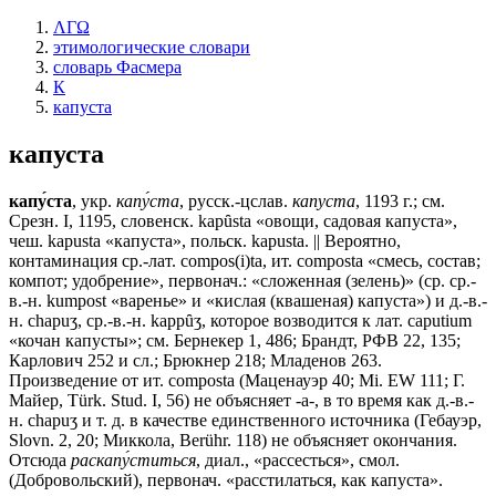
ΛΓΩ
этимологические словари
словарь Фасмера
К
капуста
капуста
капу́ста
, укр.
капу́ста
, русск.-цслав.
капуста
, 1193 г.; см.
Срезн. I, 1195, словенск. kapȗsta «овощи, садовая капуста»,
чеш. kapusta «капуста», польск. kapusta. || Вероятно,
контаминация ср.-лат. соmроs(i)tа, ит. соmроstа «смесь, состав;
компот; удобрение», первонач.: «сложенная (зелень)» (ср. ср.-
в.-н. kumpost «варенье» и «кислая (квашеная) капуста») и д.-в.-
н. сhарuʒ, ср.-в.-н. kаррȗʒ, которое возводится к лат. caputium
«кочан капусты»; см. Бернекер 1, 486; Брандт, РФВ 22, 135;
Карлович 252 и сл.; Брюкнер 218; Младенов 263.
Произведение от ит. соmроstа (Маценауэр 40; Мi. ЕW 111; Г.
Майер, Türk. Stud. I, 56) не объясняет -а-, в то время как д.-в.-
н. сhарuʒ и т. д. в качестве единственного источника (Гебауэр,
Slovn. 2, 20; Миккола, Berühr. 118) не объясняет окончания.
Отсюда
раскапу́ститься
, диал., «рассесться», смол.
(Добровольский), первонач. «расстилаться, как капуста».