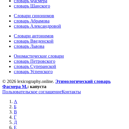
словарь Фасмера
словарь Шанского
Словари синонимов
словарь Абрамова
словарь Александровой
Словари антонимов
словарь Введенской
словарь Львова
Ономастические словари
словарь Петровского
словарь Суперанской
словарь Успенского
© 2026 lexicography.online.
Этимологический словарь
Фасмера М.
:
капуста
Пользовательское соглашение
Контакты
А
Б
В
Г
Д
Е