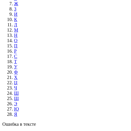
Ж
З
И
К
Л
М
Н
О
П
Р
С
Т
У
Ф
Х
Ц
Ч
Ш
Щ
Э
Ю
Я
Ошибка в тексте