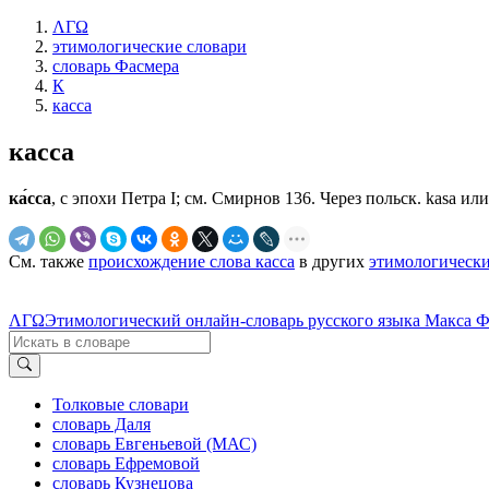
ΛΓΩ
этимологические словари
словарь Фасмера
К
касса
касса
ка́сса
, с эпохи Петра I; см. Смирнов 136. Через польск. kasa или
См. также
происхождение слова касса
в других
этимологически
ΛΓΩ
Этимологический онлайн-словарь русского языка Макса 
Толковые словари
словарь Даля
словарь Евгеньевой (МАС)
словарь Ефремовой
словарь Кузнецова