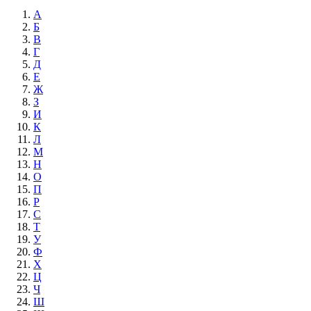
А
Б
В
Г
Д
Е
Ж
З
И
К
Л
М
Н
О
П
Р
С
Т
У
Ф
Х
Ц
Ч
Ш