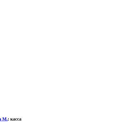
а М.
:
касса