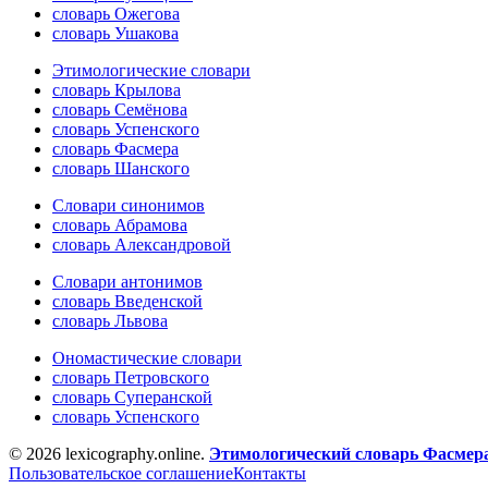
словарь Ожегова
словарь Ушакова
Этимологические словари
словарь Крылова
словарь Семёнова
словарь Успенского
словарь Фасмера
словарь Шанского
Словари синонимов
словарь Абрамова
словарь Александровой
Словари антонимов
словарь Введенской
словарь Львова
Ономастические словари
словарь Петровского
словарь Суперанской
словарь Успенского
© 2026 lexicography.online.
Этимологический словарь Фасмер
Пользовательское соглашение
Контакты