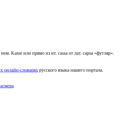
 нем. Kasse или прямо из ит. саssа от лат. сарsа «футляр».
х онлайн-словарях
русского языка нашего портала.
Фасмера