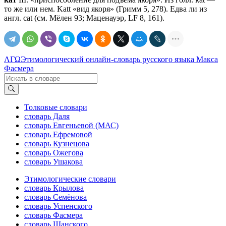
то же или нем. Katt «вид якоря» (Гримм 5, 278). Едва ли из
англ. саt (см. Мёлен 93; Маценауэр, LF 8, 161).
ΛΓΩ
Этимологический онлайн-словарь русского языка Макса
Фасмера
Толковые словари
словарь Даля
словарь Евгеньевой (МАС)
словарь Ефремовой
словарь Кузнецова
словарь Ожегова
словарь Ушакова
Этимологические словари
словарь Крылова
словарь Семёнова
словарь Успенского
словарь Фасмера
словарь Шанского