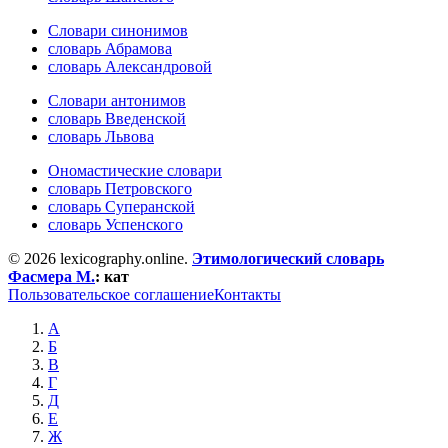
Словари синонимов
словарь Абрамова
словарь Александровой
Словари антонимов
словарь Введенской
словарь Львова
Ономастические словари
словарь Петровского
словарь Суперанской
словарь Успенского
© 2026 lexicography.online.
Этимологический словарь
Фасмера М.
:
кат
Пользовательское соглашение
Контакты
А
Б
В
Г
Д
Е
Ж