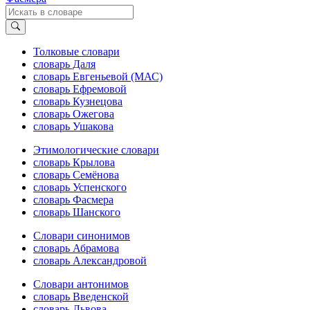
Толковые словари
словарь Даля
словарь Евгеньевой (МАС)
словарь Ефремовой
словарь Кузнецова
словарь Ожегова
словарь Ушакова
Этимологические словари
словарь Крылова
словарь Семёнова
словарь Успенского
словарь Фасмера
словарь Шанского
Словари синонимов
словарь Абрамова
словарь Александровой
Словари антонимов
словарь Введенской
словарь Львова