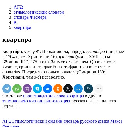
ΛΓΩ
этимологические словари
словарь Фасмера
К
квартира
квартира
кварти́ра
, уже у Ф. Прокоповича, народн.
кварте́ра
(впервые
в 1704 г.; см. Христиани 16),
фате́ра
(уже в XVII в.; см.
Бётлинк, IF 7, 275 и сл.). Заимств. через нем. Quartier, голл.
kwartier, ср.-нж.-нем. quartêr из ст.-франц. quartier от лат.
quartārius. Посредство польск. kwatera (Смирнов 139;
Христиани, там же) невероятно.
См. также
происхождение слова квартира
в других
этимологических онлайн-словарях
русского языка нашего
портала.
ΛΓΩ
Этимологический онлайн-словарь русского языка Макса
Фасмера