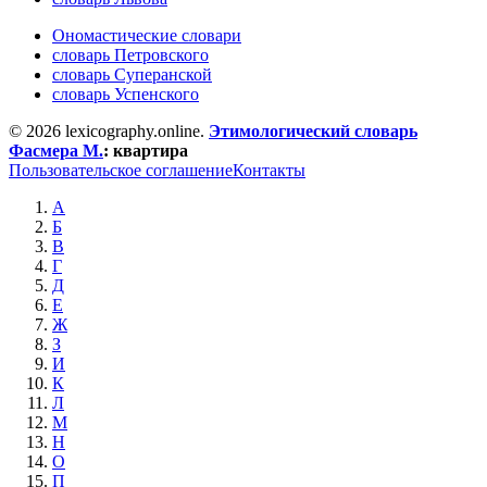
Ономастические словари
словарь Петровского
словарь Суперанской
словарь Успенского
© 2026 lexicography.online.
Этимологический словарь
Фасмера М.
:
квартира
Пользовательское соглашение
Контакты
А
Б
В
Г
Д
Е
Ж
З
И
К
Л
М
Н
О
П