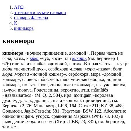
ΛΓΩ
этимологические словари
словарь Фасмера
К
кикимора
кикимора
кики́мора
«ночное привидение, домовой». Первая часть не
ясна; возм., к
ки́ка
«чуб, коса» или
ки́кать
(см. Бернекер 1,
676) или к лит. kaũkas «домовой, гном». Вторая часть — к укр.
мо́ра
«нечистый дух», сербохорв.-цслав.
мора
«mаgа», болг.
мора́
,
мора́ва
«ночной кошмар», сербохорв. мо̀ра «домовой,
кошмар», словен. móra, чеш. můrа «ночная бабочка; ночной
кошмар», польск. mоrа, zmora, mara «кошмар», в.-луж. murava,
н.-луж. mоrаvа. Родственны, вероятно, лтш. mârnîtiês
«навязываться» (М.-Э. 2, 584), ирл. morrīgain «королева
ду́хов», д.-в.-н., др.-англ. mara «кошмар, привидение»; см.
Бернекер 2, 76; Маценауэр, LF 8, 164; Стокс 211; KZ 38, 468;
Сольмсен, Jagić-Festschr. 581; Траутман, ВSW 122. Абсолютно
ошибочны фин.-угорск. сравнения Маркова (РФВ 73, 102) и
выведение
-мора
из герм. (Хирт, РВВ, 23, 335); см. Бернекер,
там же.