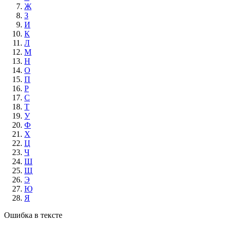
Ж
З
И
К
Л
М
Н
О
П
Р
С
Т
У
Ф
Х
Ц
Ч
Ш
Щ
Э
Ю
Я
Ошибка в тексте