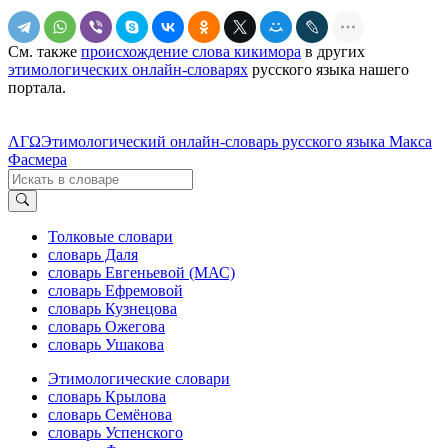
См. также
происхождение слова кикимора
в других
этимологических онлайн-словарях
русского языка нашего
портала.
ΛΓΩ
Этимологический онлайн-словарь русского языка Макса
Фасмера
Толковые словари
словарь Даля
словарь Евгеньевой (МАС)
словарь Ефремовой
словарь Кузнецова
словарь Ожегова
словарь Ушакова
Этимологические словари
словарь Крылова
словарь Семёнова
словарь Успенского