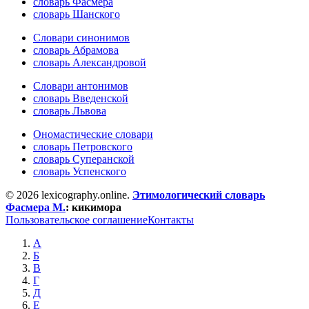
словарь Фасмера
словарь Шанского
Словари синонимов
словарь Абрамова
словарь Александровой
Словари антонимов
словарь Введенской
словарь Львова
Ономастические словари
словарь Петровского
словарь Суперанской
словарь Успенского
© 2026 lexicography.online.
Этимологический словарь
Фасмера М.
:
кикимора
Пользовательское соглашение
Контакты
А
Б
В
Г
Д
Е