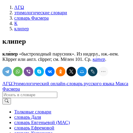
ΛΓΩ
этимологические словари
словарь Фасмера
К
клипер
клипер
кли́пер
«быстроходный парусник». Из нидерл., нж.-нем.
Kliрреr или англ. сliрреr; см. Мёлен 101. Ср.
ка́тер
.
ΛΓΩ
Этимологический онлайн-словарь русского языка Макса
Фасмера
Толковые словари
словарь Даля
словарь Евгеньевой (МАС)
словарь Ефремовой