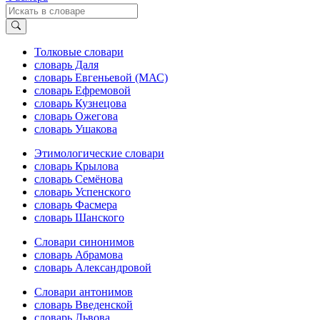
Толковые словари
словарь Даля
словарь Евгеньевой (МАС)
словарь Ефремовой
словарь Кузнецова
словарь Ожегова
словарь Ушакова
Этимологические словари
словарь Крылова
словарь Семёнова
словарь Успенского
словарь Фасмера
словарь Шанского
Словари синонимов
словарь Абрамова
словарь Александровой
Словари антонимов
словарь Введенской
словарь Львова