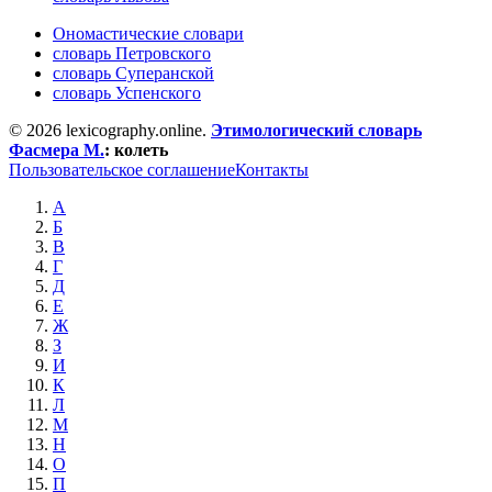
Ономастические словари
словарь Петровского
словарь Суперанской
словарь Успенского
© 2026 lexicography.online.
Этимологический словарь
Фасмера М.
:
колеть
Пользовательское соглашение
Контакты
А
Б
В
Г
Д
Е
Ж
З
И
К
Л
М
Н
О
П