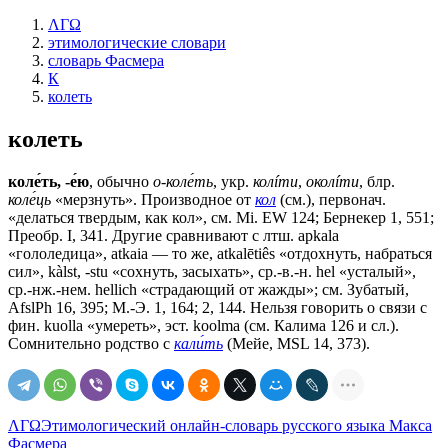
ΛΓΩ
этимологические словари
словарь Фасмера
К
колеть
колеть
коле́ть, -е́ю
, обычно
о-коле́ть
,
укр.
колíти
,
околíти
, блр.
коле́ць
«мерзнуть». Производное от
кол
(см.), первонач.
«делаться твердым, как кол», см. Мi. ЕW 124; Бернекер 1, 551;
Преобр. I, 341. Другие сравнивают с лтш. арkаlа
«гололедица», atkaia — то же, atkalētiês «отдохнуть, набраться
сил», kàlst, -stu «сохнуть, засыхать», ср.-в.-н. hеl «усталый»,
ср.-нж.-нем. hellich «страдающий от жажды»; см. Зубатый,
AfslPh 16, 395; М.-Э. 1, 164; 2, 144. Нельзя говорить о связи с
фин. kuolla «умереть», эст. koolma (см. Калима 126 и сл.).
Сомнительно родство с
кали́ть
(Мейе, МSL 14, 373).
ΛΓΩ
Этимологический онлайн-словарь русского языка Макса
Фасмера